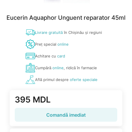
Eucerin Aquaphor Unguent reparator 45ml
Livrare gratuită
în Chișinău și regiuni
Preț special
online
Achitare cu
card
Cumpără
online
, ridică în farmacie
Află primul despre
oferte speciale
395 MDL
Comandă imediat