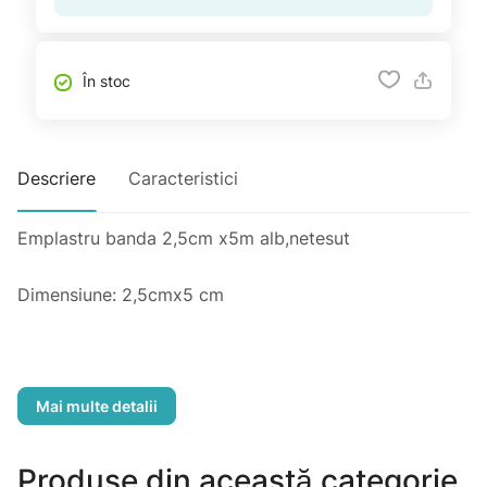
În stoc
Descriere
Caracteristici
Emplastru banda 2,5cm x5m alb,netesut
Dimensiune: 2,5cmx5 cm
- -Fabricat din lignină, țesătură
- -hipoalergenic
Produse din această categorie