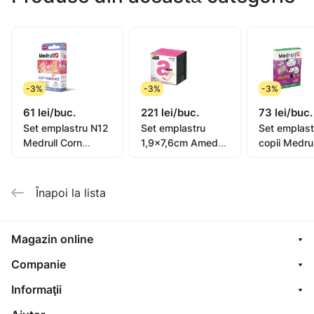
- -Testat dermatologic
- -Adeziv puternic
-3%
-3%
-3%
61 lei/buc.
221 lei/buc.
73 lei/buc.
Set emplastru N12
Set emplastru
Set emplast
Medrull Corn
1,9x7,6cm Amed
copii Medru
Removal
Textile N300
Kids N10
Înapoi la lista
Magazin online
Companie
Informaţii