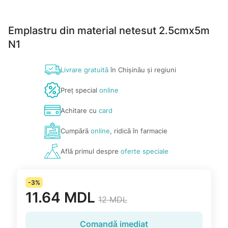
Emplastru din material netesut 2.5cmx5m
N1
Livrare gratuită
în Chișinău și regiuni
Preț special
online
Achitare cu
card
Cumpără
online
, ridică în farmacie
Află primul despre
oferte speciale
-3%
11.64 MDL
12 MDL
Comandă imediat