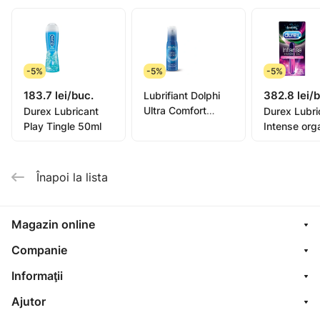
datorat lipsei de lubrifiere vaginală, oferind în acelaşi
timp, o experienţă senzuală intensă pentru amândoi.
COMPATIBIL CU PREZERVATIVELE
-5%
-5%
-5%
183.7 lei/buc.
382.8 lei/
Lubrifiant Dolphi
Ultra Comfort
Durex Lubricant
Durex Lubri
100ml
Play Tingle 50ml
Intense org
gel 10 ml
Înapoi la lista
Magazin online
Companie
Informaţii
Ajutor