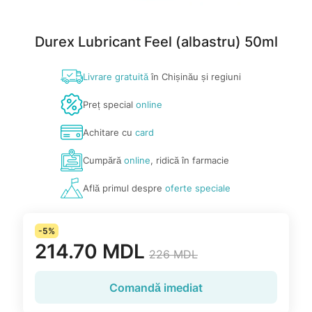
Durex Lubricant Feel (albastru) 50ml
Livrare gratuită
în Chișinău și regiuni
Preț special
online
Achitare cu
card
Cumpără
online
, ridică în farmacie
Află primul despre
oferte speciale
-5%
214.70 MDL
226 MDL
Comandă imediat