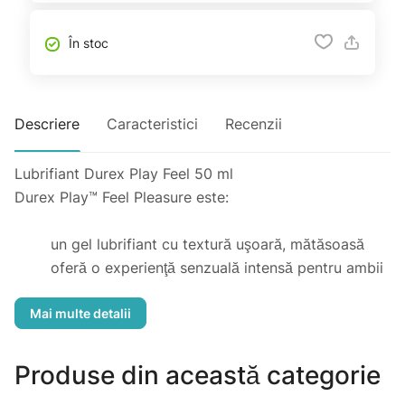
În stoc
Descriere
Caracteristici
Recenzii
Lubrifiant Durex Play Feel 50 ml
Durex Play™ Feel Pleasure este:
un gel lubrifiant cu textură uşoară, mătăsoasă
oferă o experienţă senzuală intensă pentru ambii
parteneri
Conține un amestec de ingrediente special creat,
care va amplifica senzațiile de atingere dintre tine și
partener.
Produse din această categorie
Lubrifianții Durex diminuează disconfortul