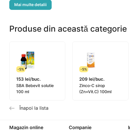
Recomandari:
Se recomanda in cazuri de consum insuficient de fructe
Produse din această categorie
Doza: 4 acadele per zi pentru copiii de la varsta de 3 a
-5%
-5%
153 lei/buc.
209 lei/buc.
SBA Bebevit solutie
Zinco-C sirop
100 ml
(Zn+Vit.C) 100ml
Înapoi la lista
Magazin online
Companie