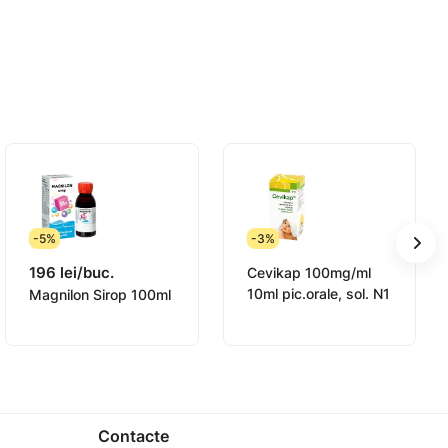
-5%
-3%
196 lei/buc.
Cevikap 100mg/ml
10ml pic.orale, sol. N1
Magnilon Sirop 100ml
Contacte