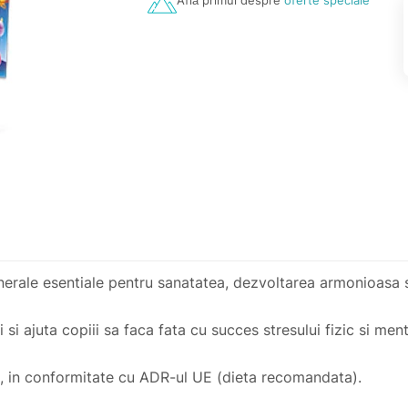
Află primul despre
oferte speciale
nerale esentiale pentru sanatatea, dezvoltarea armonioasa si 
i si ajuta copiii sa faca fata cu succes stresului fizic si ment
e, in conformitate cu ADR-ul UE (dieta recomandata).