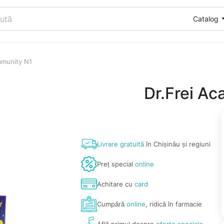
Catalog
mmunity N1
Dr.Frei A
Livrare gratuită
în Chișinău și regiuni
Preț special
online
Achitare cu
card
Cumpără
online
, ridică în farmacie