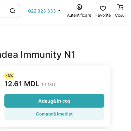
022 323 333
Autentificare
Favorite
Coșul
cadea Immunity N1
-3%
12.61 MDL
13 MDL
Adaugă in coş
Comandă imediat