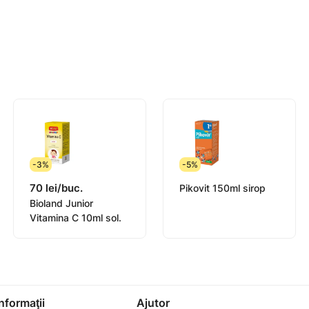
 si legume, imunitate scazuta.
ni in sus.
-3%
-5%
70 lei/buc.
Pikovit 150ml sirop
Bioland Junior
Vitamina C 10ml sol.
Informaţii
Ajutor