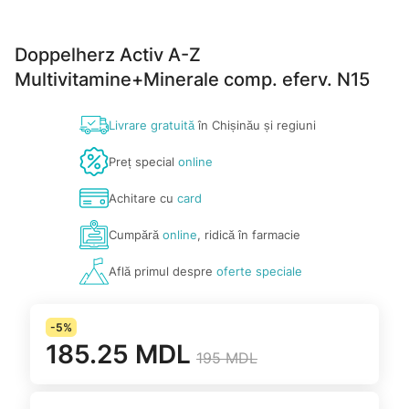
Doppelherz Activ A-Z
Multivitamine+Minerale comp. eferv. N15
Livrare gratuită
în Chișinău și regiuni
Preț special
online
Achitare cu
card
Cumpără
online
, ridică în farmacie
Află primul despre
oferte speciale
-5%
185.25 MDL
195 MDL