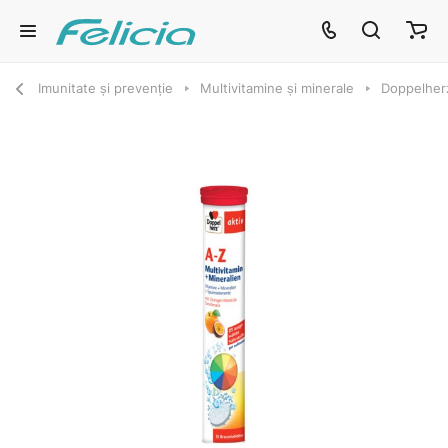
Imunitate și prevenție
Multivitamine și minerale
Doppelherz