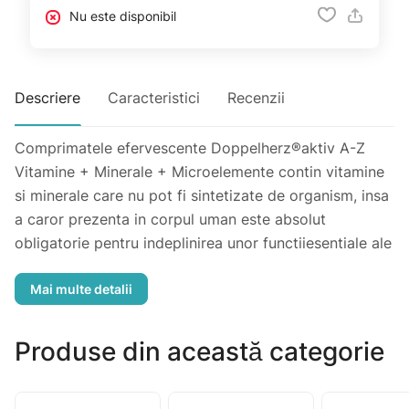
Nu este disponibil
Descriere
Caracteristici
Recenzii
Comprimatele efervescente Doppelherz®aktiv A-Z
Vitamine + Minerale + Microelemente contin vitamine
si minerale care nu pot fi sintetizate de organism, insa
a caror prezenta in corpul uman este absolut
obligatorie pentru indeplinirea unor functiiesentiale ale
acestuia. Spre deosebire de proteine, lipide sau
glucide, vitaminele nu reprezinta surse de calorii si ne
sunt necesare in cantitati mult mai mici decat acestea.
Un comprimat contine:
Produse din această categorie
400 μg VITAMINA A RE
75 μg BIOTINA