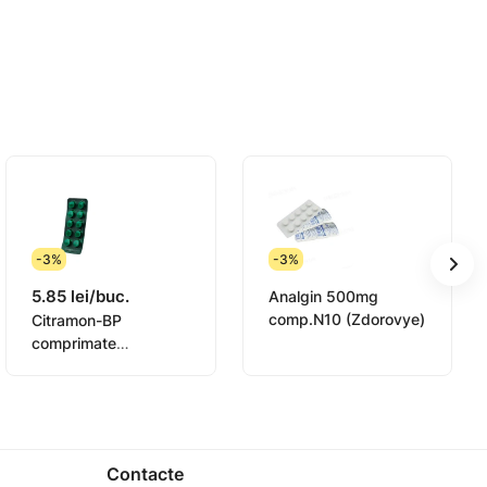
-3%
-3%
5.85 lei/buc.
Analgin 500mg
comp.N10 (Zdorovye)
Citramon-BP
comprimate
240mg/180mg/27.5m
g N10
Contacte