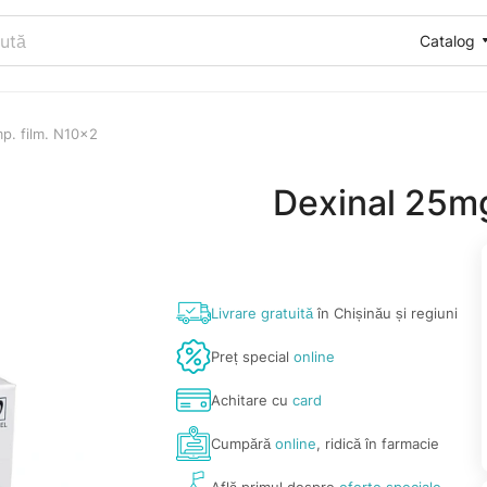
Catalog
p. film. N10x2
Dexinal 25mg
Livrare gratuită
în Chișinău și regiuni
Preț special
online
Achitare cu
card
Cumpără
online
, ridică în farmacie