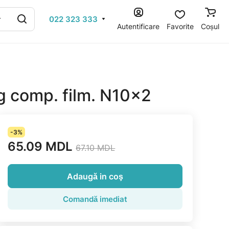
022 323 333
Autentificare
Favorite
Coșul
 comp. film. N10x2
-3%
65.09 MDL
67.10 MDL
Adaugă in coş
Comandă imediat