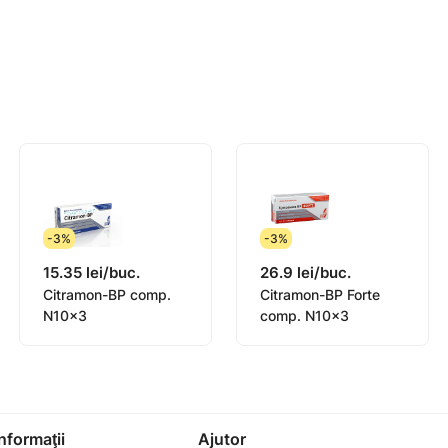
dată este, în general, de 12,5 mg la fiecare 4-6
8 ore. Doza zilnică nu trebuie să depăşească 75
rea celei mai mici doze eficace pentru cea mai
pct. 4.4).
nt de lungă durată şi administrarea trebuie
dolescenţi. Siguranţa şi eficacitatea la copii şi
-3%
-3%
mentul nu trebuie administrat la copii şi
15.35 lei/buc.
26.9 lei/buc.
Citramon-BP comp.
Citramon-BP Forte
N10x3
comp. N10x3
ntului cu doza cea mai mică (50 mg doza zilnică).
obişnuiţi numai dacă există o toleranţă generală
Informaţii
Ajutor