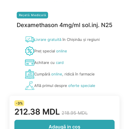
Rețetă Medicală
Dexamethason 4mg/ml sol.inj. N25
Livrare gratuită
în Chișinău și regiuni
Preț special
online
Achitare cu
card
Cumpără
online
, ridică în farmacie
Află primul despre
oferte speciale
-3%
212.38 MDL
218.95 MDL
Adaugă in coş