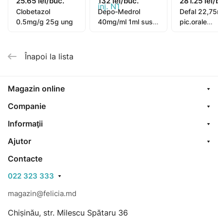
25.65 lei/buc.
132 lei/buc.
281.25 lei/
Clobetazol
Depo-Medrol
Defal 22,7
0.5mg/g 25g ung
40mg/ml 1ml susp.
pic.orale
inj. N1
suspensie 
Înapoi la lista
Magazin online
Companie
Informaţii
Ajutor
Contacte
022 323 333
magazin@felicia.md
Chișinău, str. Milescu Spătaru 36