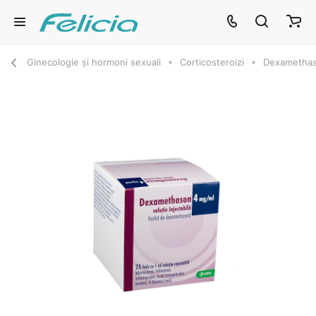
Ginecologie și hormoni sexuali
Corticosteroizi
Dexamethaso