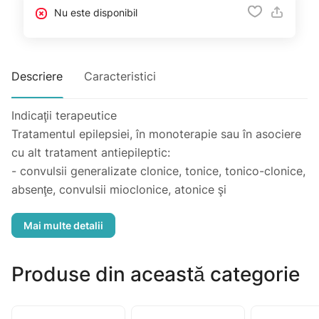
Nu este disponibil
Descriere
Caracteristici
Indicaţii terapeutice
Tratamentul epilepsiei, în monoterapie sau în asociere
cu alt tratament antiepileptic:
- convulsii generalizate clonice, tonice, tonico-clonice,
absenţe, convulsii mioclonice, atonice şi
sindrom Lennox-Gastaut;
- convulsii parţiale cu sau fără generalizare secundară.
Tratamentul episoadelor maniacale din tulburarea
afectivă bipolară, atunci când tratamentul cu litiu
Produse din această categorie
este contraindicat sau nu este tolerat. Continuarea
tratamentului după episodul maniacal poate fi luată