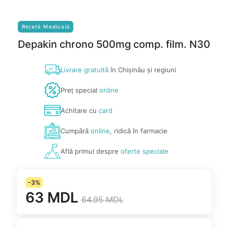
Rețetă Medicală
Depakin chrono 500mg comp. film. N30
Livrare gratuită
în Chișinău și regiuni
Preț special
online
Achitare cu
card
Cumpără
online
, ridică în farmacie
Află primul despre
oferte speciale
-3%
63 MDL
64.95 MDL