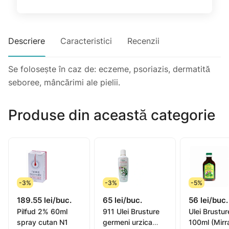
Descriere
Caracteristici
Recenzii
Se folosește în caz de: eczeme, psoriazis, dermatită
seboree, mâncărimi ale pielii.
Produse din această categorie
-3%
-3%
-5%
189.55 lei/buc.
65 lei/buc.
56 lei/buc.
Pilfud 2% 60ml
911 Ulei Brusture
Ulei Brustu
spray cutan N1
germeni urzica
100ml (Mirr