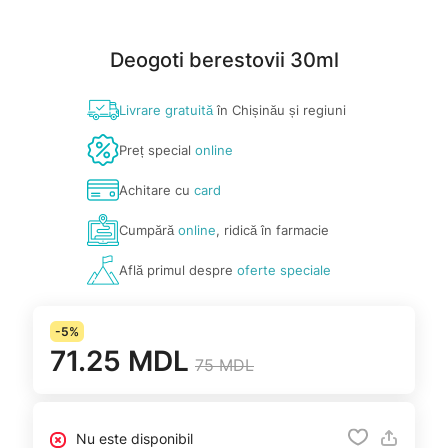
Deogoti berestovii 30ml
Livrare gratuită
în Chișinău și regiuni
Preț special
online
Achitare cu
card
Cumpără
online
, ridică în farmacie
Află primul despre
oferte speciale
-5%
71.25 MDL
75 MDL
Nu este disponibil