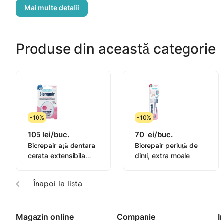
dintilor;
Maner ergonomic;
Capac igienic pentru capul periutei.
Produse din această categorie
-10%
-10%
105 lei/buc.
70 lei/buc.
Biorepair ață dentara
Biorepair periuță de
cerata extensibila
dinți, extra moale
25+5m
Înapoi la lista
Magazin online
Companie