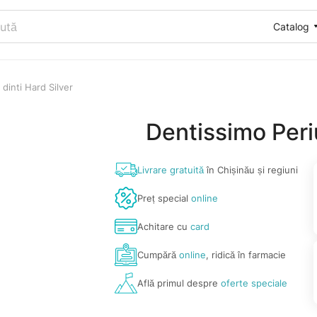
Catalog
dinti Hard Silver
Dentissimo Periu
Livrare gratuită
în Chișinău și regiuni
Preț special
online
Achitare cu
card
Cumpără
online
, ridică în farmacie
Află primul despre
oferte speciale