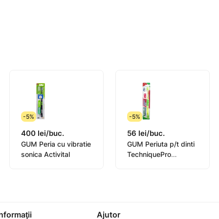
-5%
-5%
400 lei/buc.
56 lei/buc.
GUM Peria cu vibratie
GUM Periuta p/t dinti
sonica Activital
TechniquePro
Compact
Informaţii
Ajutor