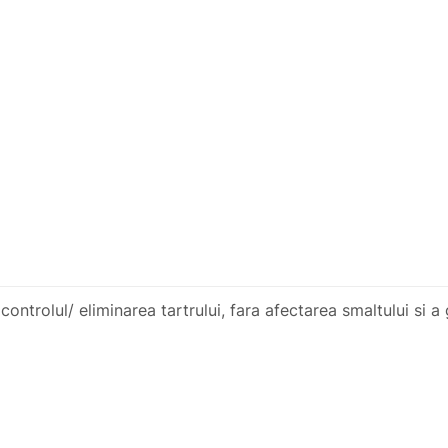
ntrolul/ eliminarea tartrului, fara afectarea smaltului si a g
gi din randurile centrale sa patrunda exact sub linia gingiei,