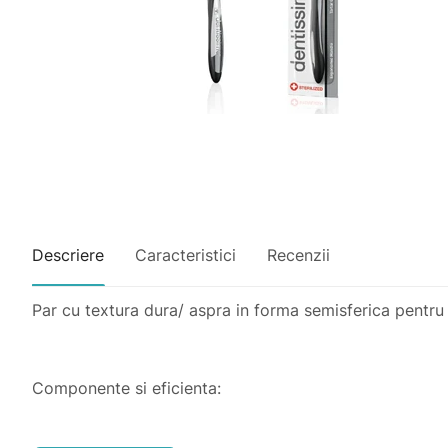
Descriere
Caracteristici
Recenzii
Par cu textura dura/ aspra in forma semisferica pentru co
Componente si eficienta:
Perii taiati in forma de semisfera permit firelor mai lun