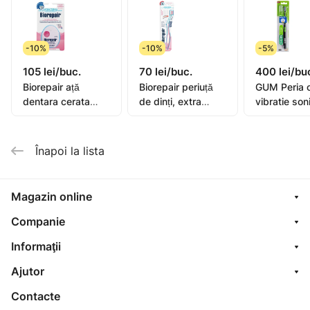
-10%
-10%
-5%
105 lei/buc.
70 lei/buc.
400 lei/bu
Biorepair ață
Biorepair periuță
GUM Peria 
dentara cerata
de dinți, extra
vibratie son
extensibila 25+5m
moale
Activital
Înapoi la lista
Magazin online
Companie
Informaţii
Ajutor
Contacte