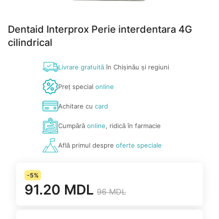
Dentaid Interprox Perie interdentara 4G
cilindrical
Livrare gratuită
în Chișinău și regiuni
Preț special
online
Achitare cu
card
Cumpără
online
, ridică în farmacie
Află primul despre
oferte speciale
-5%
91.20 MDL
96 MDL