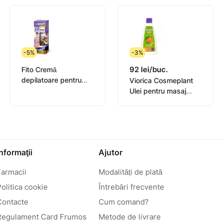
-5%
-3%
92 lei/buc.
Fito Cremă
depilatoare pentru
Viorica Cosmeplant
picioare, mâini, bikini,
Ulei pentru masaj
subrat pentru pielea
Catina 200ml
sensibilă organic oil, 1
Informaţii
Ajutor
Farmacii
Modalități de plată
olitica cookie
Întrebări frecvente
Contacte
Cum comand?
Regulament Card Frumos
Metode de livrare