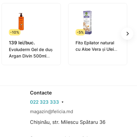
-10%
-5%
139 lei/buc.
Fito Epilator natural
cu Aloe Vera și Ulei
Evoluderm Gel de duș
de Levantica pentru
Argan Divin 500ml
piele sensibila cu
(17300)
complex hidratant
Contacte
022 323 333
magazin@felicia.md
Chișinău, str. Milescu Spătaru 36