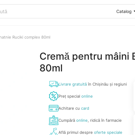
Catalog
hatnie Ruciki complex 80ml
Cremă pentru mâini 
80ml
Livrare gratuită
în Chișinău și regiuni
Preț special
online
Achitare cu
card
Cumpără
online
, ridică în farmacie
Află primul despre
oferte speciale