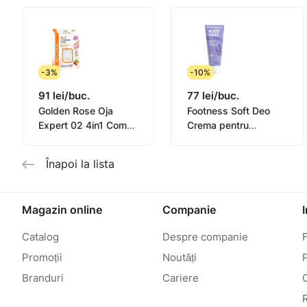
-3%
-10%
91 lei/buc.
77 lei/buc.
Golden Rose Oja
Footness Soft Deo
Expert 02 4in1 Compl.
Crema pentru
Care Multi-Purpose
picioare 75ml
11ml
Înapoi la lista
Magazin online
Companie
Catalog
Despre companie
Promoții
Noutăți
P
Branduri
Cariere