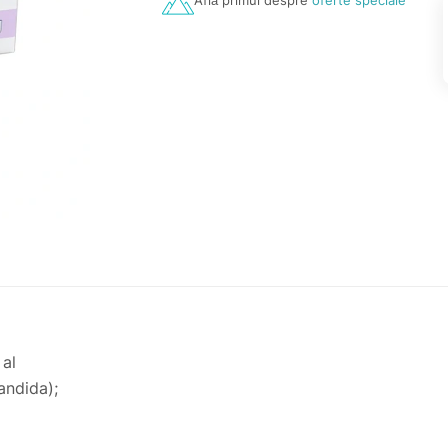
Află primul despre
oferte speciale
 al
andida);
lotrimazol.