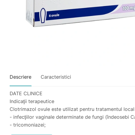
Descriere
Caracteristici
DATE CLINICE
Indicaţii terapeutice
Clotrimazol ovule este utilizat pentru tratamentul local
- infecţiilor vaginale determinate de fungi (îndeosebi C
- tricomoniazei;
- infecţii vaginale determinate de bacterii sensibile la c