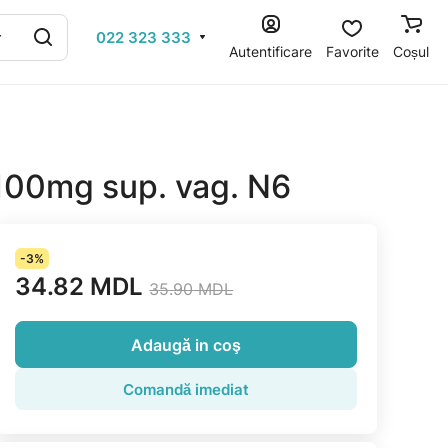
022 323 333
Autentificare
Favorite
Coșul
 100mg sup. vag. N6
-3%
34.82 MDL
35.90 MDL
Adaugă in coş
Comandă imediat