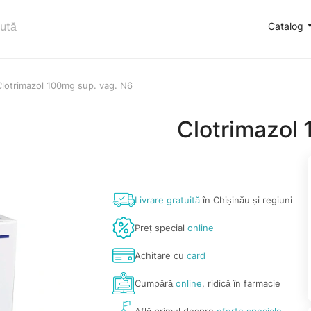
Catalog
Clotrimazol 100mg sup. vag. N6
Clotrimazol
Livrare gratuită
în Chișinău și regiuni
Preț special
online
Achitare cu
card
Cumpără
online
, ridică în farmacie