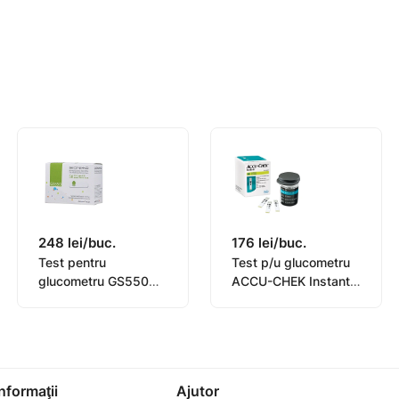
, 14, 21, 28, 60, 90 zile
248 lei/buc.
176 lei/buc.
Test pentru
Test p/u glucometru
glucometru GS550
ACCU-CHEK Instant
Bionime N50
N50
Informaţii
Ajutor