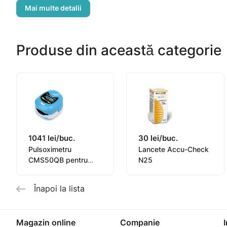
Memorie de 450 de masuratori
Interval de masurare intre 20 si 600 mg/dL
Functie speciala pentru calculul mediei rezultattelor la 7
Produse din această categorie
1041 lei/buc.
30 lei/buc.
Pulsoximetru
Lancete Accu-Check
CMS50QB pentru
N25
copii
Înapoi la lista
Magazin online
Companie