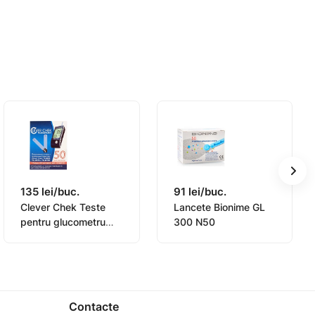
135 lei/buc.
91 lei/buc.
Clever Chek Teste
Lancete Bionime GL
pentru glucometru
300 N50
N50
Contacte