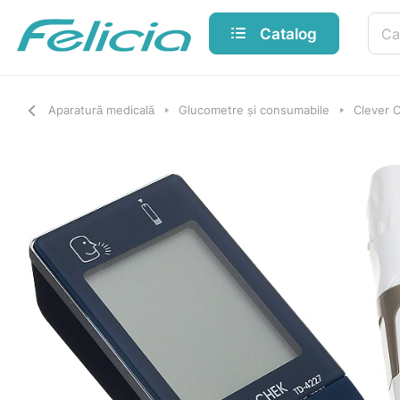
Catalog
Aparatură medicală
Glucometre și consumabile
Clever 