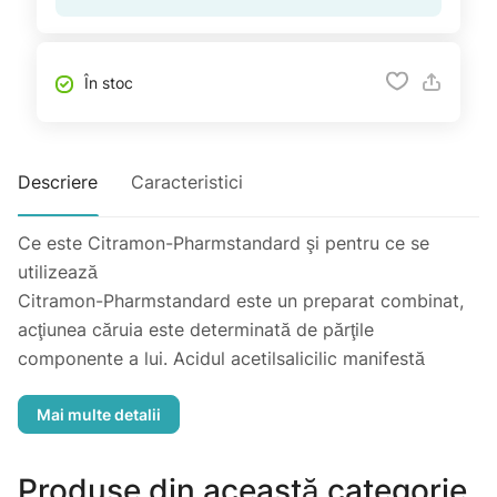
În stoc
Descriere
Caracteristici
Ce este Citramon-Pharmstandard şi pentru ce se
utilizează
Citramon-Pharmstandard este un preparat combinat,
acţiunea căruia este determinată de părţile
componente a lui. Acidul acetilsalicilic manifestă
acţiune antipiretică şi antiinflamatoare, diminuează
durerea, în special cauzată de procesele inflamatorii,
de asemenea inhibă moderat agregarea plachetară şi
formarea trombilor, ameliorează microcirculaţia în
Produse din această categorie