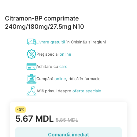
Citramon-BP comprimate
240mg/180mg/27.5mg N10
Livrare gratuită
în Chișinău și regiuni
Preț special
online
Achitare cu
card
Cumpără
online
, ridică în farmacie
Află primul despre
oferte speciale
-3%
5.67 MDL
5.85 MDL
Comandă imediat