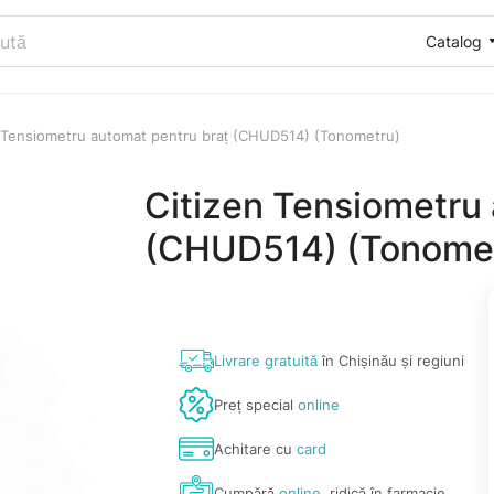
Catalog
n Tensiometru automat pentru braț (CHUD514) (Tonometru)
Citizen Tensiometru 
(CHUD514) (Tonome
Livrare gratuită
în Chișinău și regiuni
Preț special
online
Achitare cu
card
Cumpără
online
, ridică în farmacie