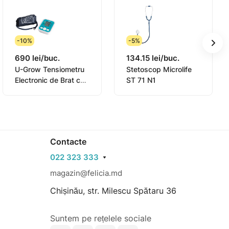
-10%
-5%
690 lei/buc.
134.15 lei/buc.
U-Grow Tensiometru
Stetoscop Microlife
Electronic de Brat cu
ST 71 N1
alimentare USB si 99
memorari (Tonometru)
Contacte
022 323 333
magazin@felicia.md
Chișinău, str. Milescu Spătaru 36
Suntem pe rețelele sociale