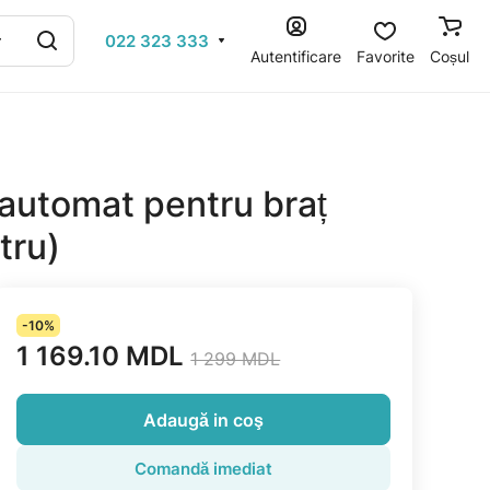
022 323 333
Autentificare
Favorite
Coșul
automat pentru braț
tru)
-10%
1 169.10 MDL
1 299 MDL
Adaugă in coş
Comandă imediat