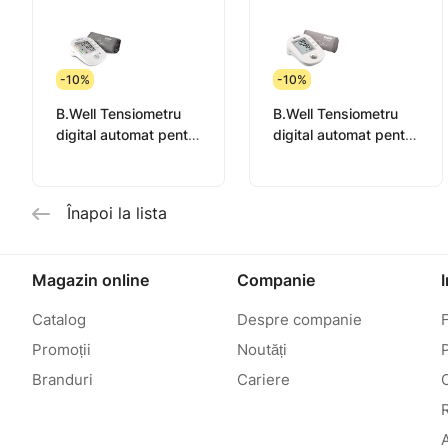
-10%
-10%
B.Well Tensiometru
B.Well Tensiometru
digital automat pentru
digital automat pentru
braț (PRO-35)
braț (PRO-33)
Înapoi la lista
Magazin online
Companie
Catalog
Despre companie
Promoții
Noutăți
P
Branduri
Cariere