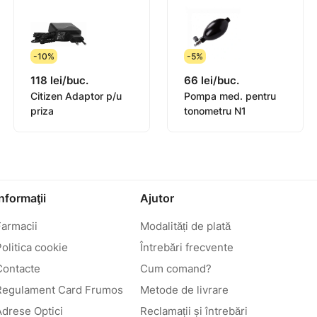
-10%
-5%
118 lei/buc.
66 lei/buc.
Citizen Adaptor p/u
Pompa med. pentru
priza
tonometru N1
Informaţii
Ajutor
Farmacii
Modalități de plată
olitica cookie
Întrebări frecvente
Contacte
Cum comand?
Regulament Card Frumos
Metode de livrare
Adrese Optici
Reclamații și întrebări