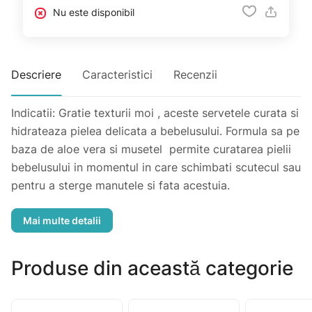
Nu este disponibil
Descriere
Caracteristici
Recenzii
Indicatii: Gratie texturii moi , aceste servetele curata si
hidrateaza pielea delicata a bebelusului. Formula sa pe
baza de aloe vera si musetel permite curatarea pielii
bebelusului in momentul in care schimbati scutecul sau
pentru a sterge manutele si fata acestuia.
Compozitie: Allantoin; Aloe Vera gel; Extract de
galbenele
Mod de administrare: Extrageti un servetel umed din
pachet, avand grija ca apoi sa inchideti bine pachetul.
Produse din această categorie
dupa utilizarea lor, nu necesita spalarea sanului, inainte
de hranirea bebelusului.