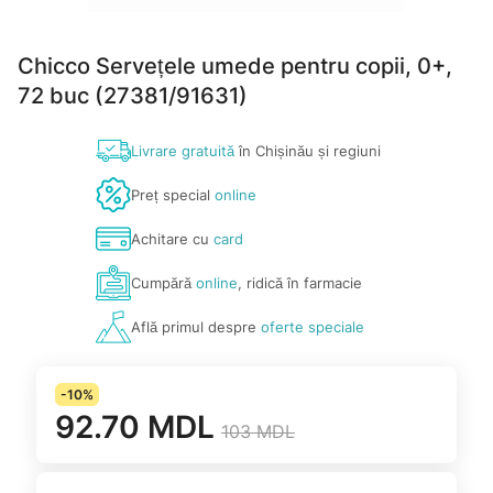
Chicco Servețele umede pentru copii, 0+,
72 buc (27381/91631)
Livrare gratuită
în Chișinău și regiuni
Preț special
online
Achitare cu
card
Cumpără
online
, ridică în farmacie
Află primul despre
oferte speciale
-10%
92.70 MDL
103 MDL