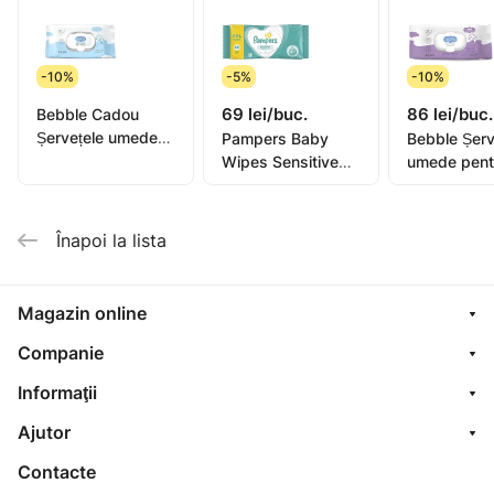
-10%
-5%
-10%
69 lei/buc.
86 lei/buc.
Bebble Cadou
Șervețele umede
Pampers Baby
Bebble Șerv
pentru copii
Wipes Sensitive
umede pent
Levănțică, 0+,
N80
copii Levănț
64buc
64buc
Înapoi la lista
Magazin online
Companie
Informaţii
Ajutor
Contacte