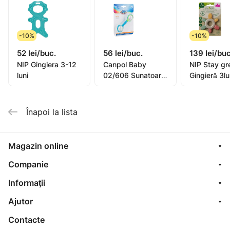
tip 3D.
-10%
-10%
52 lei/buc.
56 lei/buc.
139 lei/buc
NIP Gingiera 3-12
Canpol Baby
NIP Stay gr
luni
02/606 Sunatoare
Gingieră 3lu
Gantele
Înapoi la lista
Magazin online
Companie
Informaţii
Ajutor
Contacte