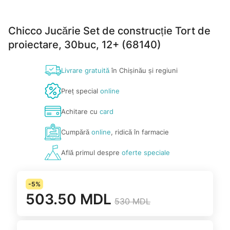
Chicco Jucărie Set de construcție Tort de
proiectare, 30buc, 12+ (68140)
Livrare gratuită
în Chișinău și regiuni
Preț special
online
Achitare cu
card
Cumpără
online
, ridică în farmacie
Află primul despre
oferte speciale
-5%
503.50 MDL
530 MDL