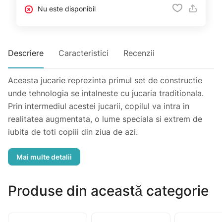
Nu este disponibil
Descriere
Caracteristici
Recenzii
Aceasta jucarie reprezinta primul set de constructie
unde tehnologia se intalneste cu jucaria traditionala.
Prin intermediul acestei jucarii, copilul va intra in
realitatea augmentata, o lume speciala si extrem de
iubita de toti copiii din ziua de azi.
Descriere jucarie
- acest set include 30 piese colorate.
- copiii pot crea torta, in formele si dimensiunile
preferate si pot descoperi realitatea augmentata
Produse din această categorie
reprodusa pe tableta.
- Incurajeaza-l sa se bucure de cele 4 animatii magice