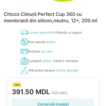
Chicco Cănuță Perfect Cup 360 cu
membrană din silicon,neutru, 12+, 200 ml
Livrare gratuită
în Chișinău și regiuni
Preț special
online
Achitare cu
card
Cumpără
online
, ridică în farmacie
Află primul despre
oferte speciale
-10%
391.50 MDL
435 MDL
Comandă imediat