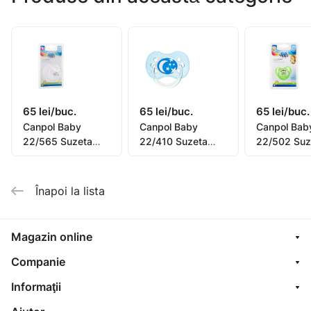
membrana conceputa dintr-un silicon transparent
permite copilului sa vada lichidul cum curge;
membrana este detasabila pentru un flux liber al
lichidului;
manerele se pot inlatuta, transformand canuta intr-un
pahar;
65 lei/buc.
65 lei/buc.
65 lei/buc.
dotata cu capac pentru protectie.
Canpol Baby
Canpol Baby
Canpol Bab
22/565 Suzeta
22/410 Suzeta
22/502 Suz
ortodontic silicon
silicon de la 0 la 6
ortodontica
0-6 luni "Newborn
baby"
Înapoi la lista
Magazin online
Companie
Informaţii