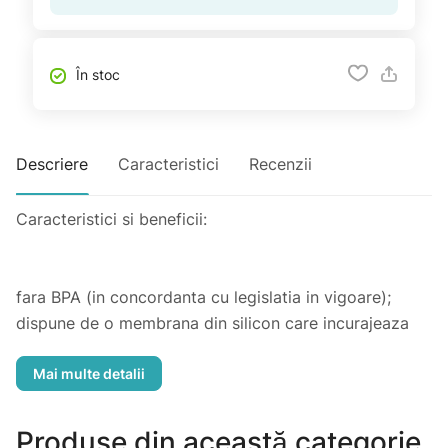
În stoc
Descriere
Caracteristici
Recenzii
Caracteristici si beneficii:
fara BPA (in concordanta cu legislatia in vigoare);
dispune de o membrana din silicon care incurajeaza
copilul sa bea singur;
aceasta membrana elibereaza lichidul din canuta in
momentul in care buzele copilului preseaza marginea
canutei;
Produse din această categorie