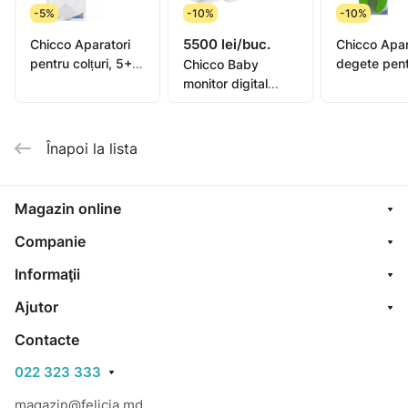
-5%
-10%
-10%
5500 lei/buc.
Chicco Aparatori
Chicco Apar
pentru colțuri, 5+,
degete pent
Chicco Baby
4buc (608060)
6+, 1buc (
monitor digital
(25661)
Înapoi la lista
Magazin online
Companie
Informaţii
Ajutor
Contacte
022 323 333
magazin@felicia.md