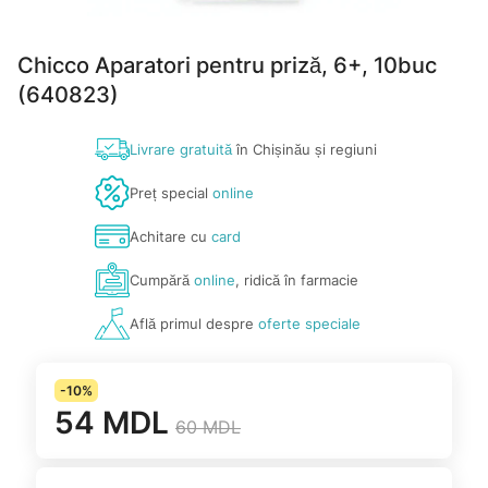
Chicco Aparatori pentru priză, 6+, 10buc
(640823)
Livrare gratuită
în Chișinău și regiuni
Preț special
online
Achitare cu
card
Cumpără
online
, ridică în farmacie
Află primul despre
oferte speciale
-10%
54 MDL
60 MDL