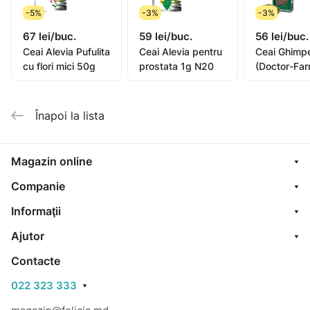
-5%
-3%
-3%
67 lei/buc.
59 lei/buc.
56 lei/buc.
Ceai Alevia Pufulita
Ceai Alevia pentru
Ceai Ghimp
cu flori mici 50g
prostata 1g N20
(Doctor-Far
Înapoi la lista
Magazin online
Companie
Informaţii
Ajutor
Contacte
022 323 333