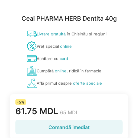
Ceai PHARMA HERB Dentita 40g
Livrare gratuită
în Chișinău și regiuni
Preț special
online
Achitare cu
card
Cumpără
online
, ridică în farmacie
Află primul despre
oferte speciale
-5%
61.75 MDL
65 MDL
Comandă imediat