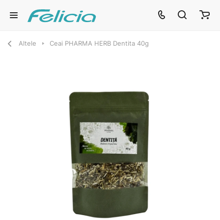
Altele
Ceai PHARMA HERB Dentita 40g