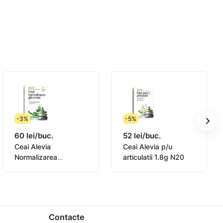
5 min
-3%
-5%
60 lei/buc.
52 lei/buc.
Ceai Alevia
Ceai Alevia p/u
Normalizarea
articulatii 1.8g N20
glicemiei 1g N20
Contacte