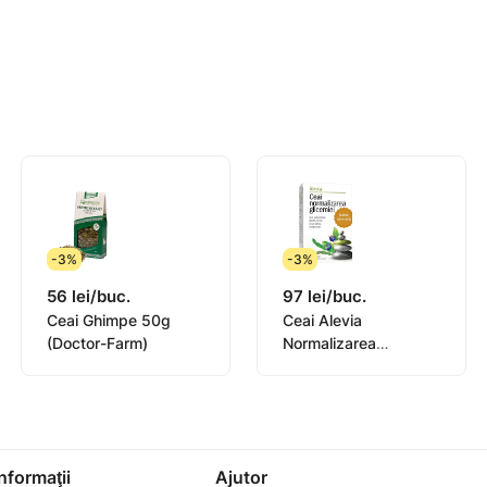
0 ml de apă clocotită, se acoperă și se lasă la infuzat 10-1
asă timp de 3-4 săptămâni. Se repetă la necesitate.
-3%
-3%
56 lei/buc.
97 lei/buc.
Ceai Ghimpe 50g
Ceai Alevia
(Doctor-Farm)
Normalizarea
glicemiei 1g N40
Informaţii
Ajutor