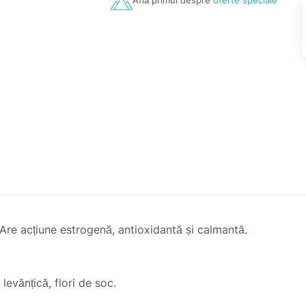
Află primul despre
oferte speciale
 Are acțiune estrogenă, antioxidantă și calmantă.
levănțică, flori de soc.