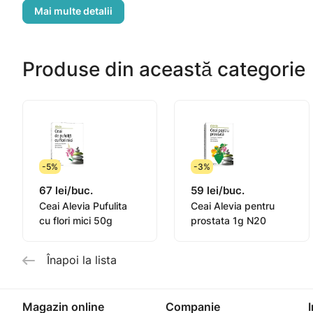
Mod de preparare
Infuzie. Peste o linguriță de rodus vegetal se toarnă 20
Produse din această categorie
Mod de utilizare
2 – 3 căni de ceai pe zi cu jumate de oră înainte de m
-5%
-3%
67 lei/buc.
59 lei/buc.
Ceai Alevia Pufulita
Ceai Alevia pentru
cu flori mici 50g
prostata 1g N20
Înapoi la lista
Magazin online
Companie