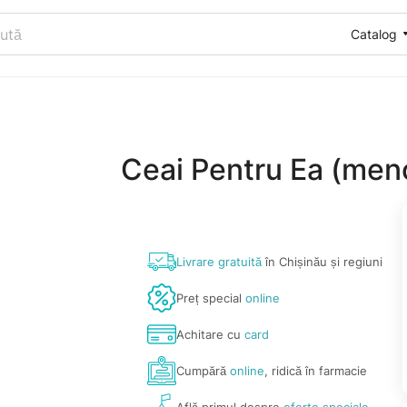
Catalog
Ceai Pentru Ea (men
Livrare gratuită
în Chișinău și regiuni
Preț special
online
Achitare cu
card
Cumpără
online
, ridică în farmacie