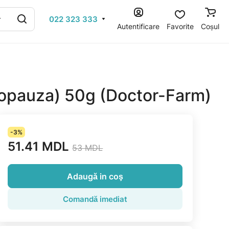
022 323 333
Autentificare
Favorite
Coșul
opauza) 50g (Doctor-Farm)
-3%
51.41 MDL
53 MDL
Adaugă in coş
Comandă imediat