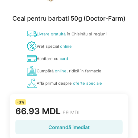
Ceai pentru barbati 50g (Doctor-Farm)
Livrare gratuită
în Chișinău și regiuni
Preț special
online
Achitare cu
card
Cumpără
online
, ridică în farmacie
Află primul despre
oferte speciale
-3%
66.93 MDL
69 MDL
Comandă imediat