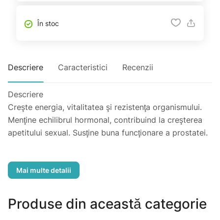
În stoc
Descriere
Caracteristici
Recenzii
Descriere
Creşte energia, vitalitatea şi rezistenţa organismului.
Menţine echilibrul hormonal, contribuind la creşterea
apetitului sexual. Susţine buna funcţionare a prostatei.
Compoziție
Ceai verde, ghimpe, frunze de dud, fenicul, cimbru de
munte, busuioc, pufuliță
Produse din această categorie
Mod de preparare