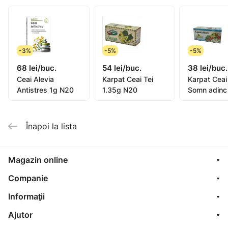
clocotită, 2-3 căni pe zi sau după recomandarea
medicului, a consultantului de specialitate; EXTERN –
decoct concentrat, spălături locale, comprese.
Păstrare: la temperatura camerei, ferit de lumina
-3%
-5%
-5%
directă a soarelui şi umiditate.
68 lei/buc.
54 lei/buc.
38 lei/buc.
Ceai Alevia
Karpat Ceai Tei
Karpat Ceai
Antistres 1g N20
1.35g N20
Somn adinc
N20
Înapoi la lista
Magazin online
Companie
Informaţii
Ajutor