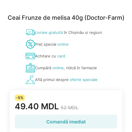
Ceai Frunze de melisa 40g (Doctor-Farm)
Livrare gratuită
în Chișinău și regiuni
Preț special
online
Achitare cu
card
Cumpără
online
, ridică în farmacie
Află primul despre
oferte speciale
-5%
49.40 MDL
52 MDL
Comandă imediat