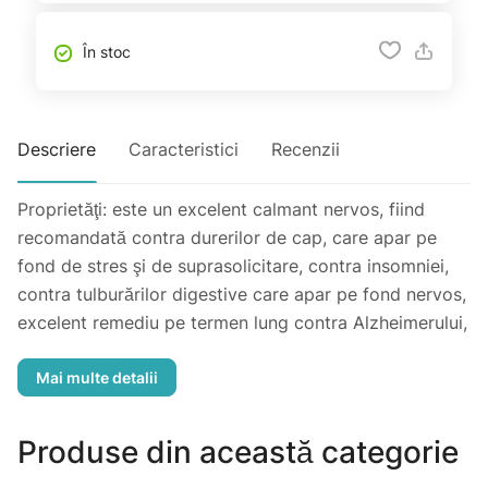
În stoc
Descriere
Caracteristici
Recenzii
Proprietăţi: este un excelent calmant nervos, fiind
recomandată contra durerilor de cap, care apar pe
fond de stres şi de suprasolicitare, contra insomniei,
contra tulburărilor digestive care apar pe fond nervos,
excelent remediu pe termen lung contra Alzheimerului,
contra tulburărilor de memorie post-traumatice,
precum şi contra tulburărilor de memorie produse de
problemele vasculare cerebrale, eficient împotriva
hipertiroidiei. Preparare şi administrare: INTERN –
Produse din această categorie
infuzie 5-10 min acoperit, o linguriţă la 250ml apă