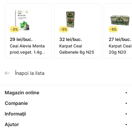
Uz intern: adulți, 3 – 4 căni pe zi, după masă, câte 1
plic /cană, se infuzează 3 – 5 minute.
-3%
-5%
-5%
Cure de 6 – 8 săptămâni.
29 lei/buc.
32 lei/buc.
27 lei/buc.
Ceai Alevia Menta
Karpat Ceai
Karpat Ceai
prod.veget. 1.4g
Galbenele 8g N25
20g N20
N20
Înapoi la lista
Magazin online
Companie
Informaţii
Ajutor