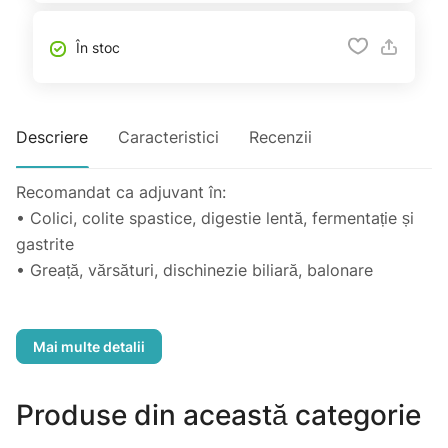
În stoc
Descriere
Caracteristici
Recenzii
Recomandat ca adjuvant în:
• Colici, colite spastice, digestie lentă, fermentație și
gastrite
• Greață, vărsături, dischinezie biliară, balonare
• Susține sănătatea sistemului digestiv și tranzitul
intestinal normal
• Calmează durerile de la nivelul stomacului și
intestinelor
Produse din această categorie
• Reduce stările de balonare