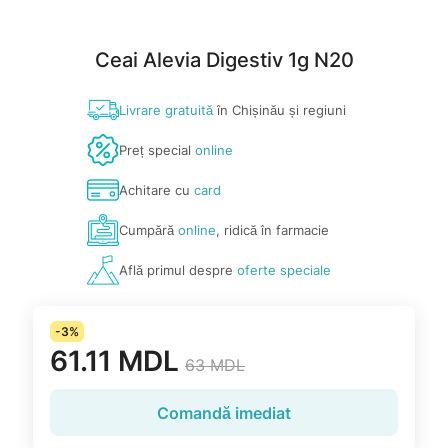
Ceai Alevia Digestiv 1g N20
Livrare gratuită
în Chișinău și regiuni
Preț special
online
Achitare cu
card
Cumpără
online
, ridică în farmacie
Află primul despre
oferte speciale
-3%
61.11 MDL
63 MDL
Comandă imediat