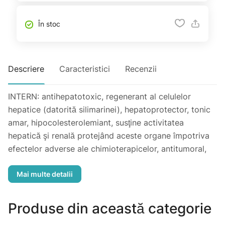
În stoc
Descriere
Caracteristici
Recenzii
INTERN: antihepatotoxic, regenerant al celulelor
hepatice (datorită silimarinei), hepatoprotector, tonic
amar, hipocolesterolemiant, susţine activitatea
hepatică şi renală protejând aceste organe împotriva
efectelor adverse ale chimioterapicelor, antitumoral,
antiproliferativ, galactogog, neurotrofic,
neuroprotector, antioxidant.
EXTERN: antitumoral. Contribuie la: - protejarea şi
regenerarea celulei hepatice
Produse din această categorie
- îndepărtarea compuşilor toxici din ficat