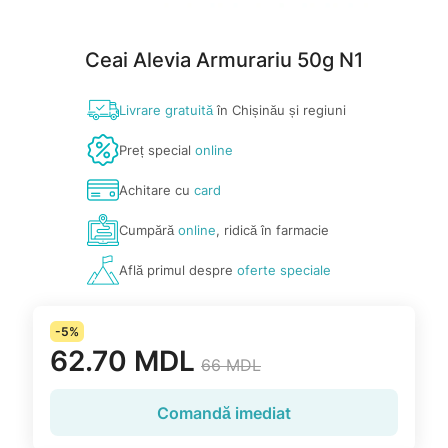
Ceai Alevia Armurariu 50g N1
Livrare gratuită
în Chișinău și regiuni
Preț special
online
Achitare cu
card
Cumpără
online
, ridică în farmacie
Află primul despre
oferte speciale
-5%
62.70 MDL
66 MDL
Comandă imediat