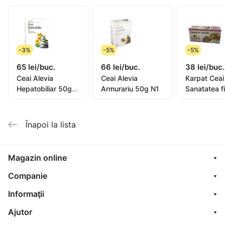
- protejarea celulelor împotriva stresului oxidativ.
INTERN:Se administrează 3 căni pe zi, cu 30 min.
înainte de mese.
-3%
-5%
-5%
65 lei/buc.
66 lei/buc.
38 lei/buc.
Ceai Alevia
Ceai Alevia
Karpat Ceai
Hepatobiliar 50g
Armurariu 50g N1
Sanatatea fi
N1
0.8g N25
Înapoi la lista
Magazin online
Companie
Informaţii
Ajutor