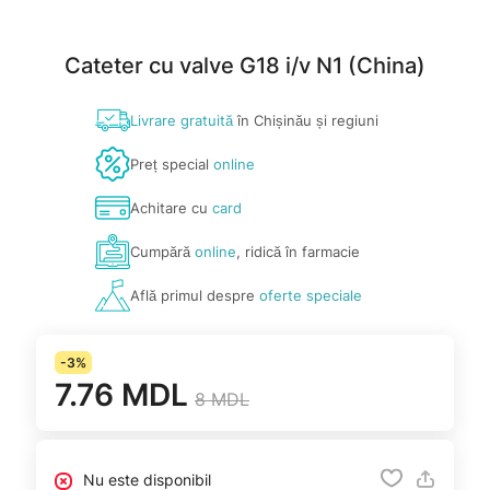
Cateter cu valve G18 i/v N1 (China)
Livrare gratuită
în Chișinău și regiuni
Preț special
online
Achitare cu
card
Cumpără
online
, ridică în farmacie
Află primul despre
oferte speciale
-3%
7.76 MDL
8 MDL
Nu este disponibil