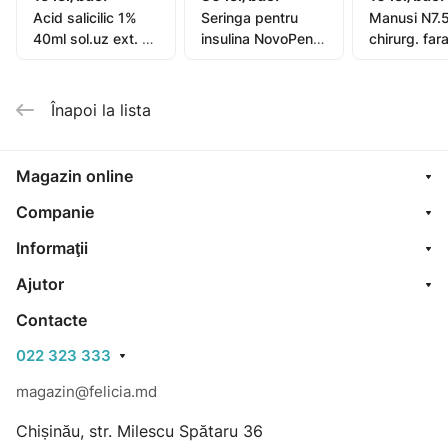
Acid salicilic 1%
Seringa pentru
Manusi N7.5
40ml sol.uz ext. N1
insulina NovoPen4
chirurg. far
(Cojusna)
(seringa stilou fara
N2 (Vogt)
ac) N1
Înapoi la lista
Magazin online
Companie
Informaţii
Ajutor
Contacte
022 323 333
magazin@felicia.md
Chișinău, str. Milescu Spătaru 36