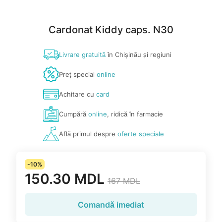
Cardonat Kiddy caps. N30
Livrare gratuită
în Chișinău și regiuni
Preț special
online
Achitare cu
card
Cumpără
online
, ridică în farmacie
Află primul despre
oferte speciale
-10%
150.30 MDL
167 MDL
Comandă imediat