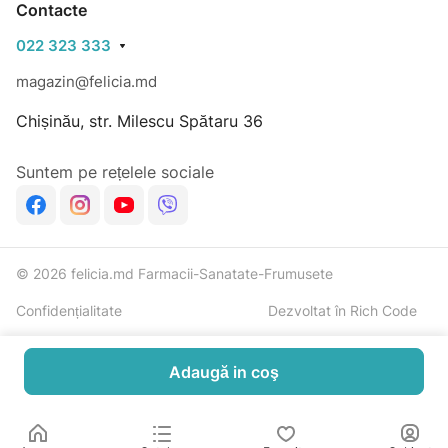
Contacte
capsula de 2 ori pe zi, după mese sau conform
022 323 333
recomandării medicului.
Durata de utilizare: 4 săptămâni, după care trebuie
magazin@felicia.md
determinată individual de către medic.
Chișinău, str. Milescu Spătaru 36
Suntem pe rețelele sociale
© 2026 felicia.md Farmacii-Sanatate-Frumusete
Confidențialitate
Dezvoltat în Rich Code
Adaugă in coş