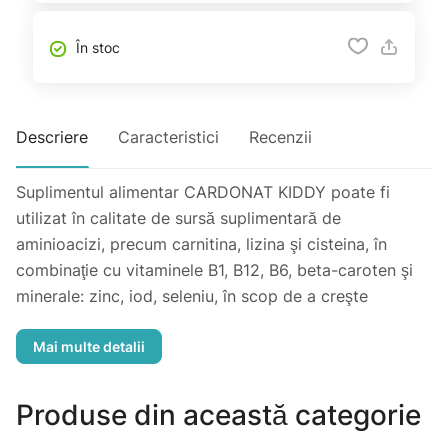
În stoc
Descriere
Caracteristici
Recenzii
Suplimentul alimentar CARDONAT KIDDY poate fi
utilizat în calitate de sursă suplimentară de
aminioacizi, precum carnitina, lizina şi cisteina, în
combinaţie cu vitaminele B1, B12, B6, beta-caroten şi
minerale: zinc, iod, seleniu, în scop de a creşte
capacităţile de adaptare şi generale de întărire a
organismului; pentru a susţine funcţionarea normală a
sistemului imunitar, cardiovascular şi nervos,
capacităţile cognitive normale ale creierului; pentru a
Produse din această categorie
spori rezistenţa în timpul stresului fizic şi psiho-