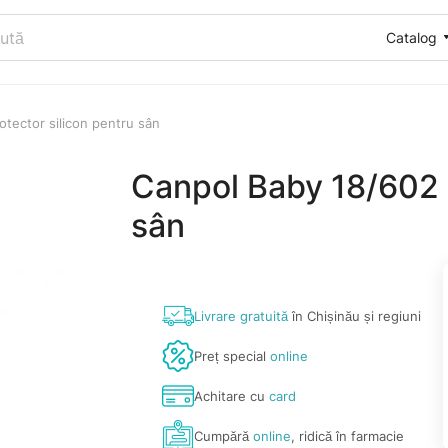
Catalog
tector silicon pentru sân
Canpol Baby 18/602 P
sân
Livrare gratuită
în Chișinău și regiuni
Preț special
online
Achitare cu
card
Cumpără
online
, ridică în farmacie