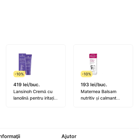
ul alaptarii - marime universala, 1 cutie depozitare.
-10%
-10%
419 lei/buc.
193 lei/buc.
Lansinoh Cremă cu
Maternea Balsam
lanolină pentru iritațiile
nutritiv și calmant
de la sîn, 0+, 40ml
pentru
(44302)
mameloane,20ml
Informaţii
Ajutor