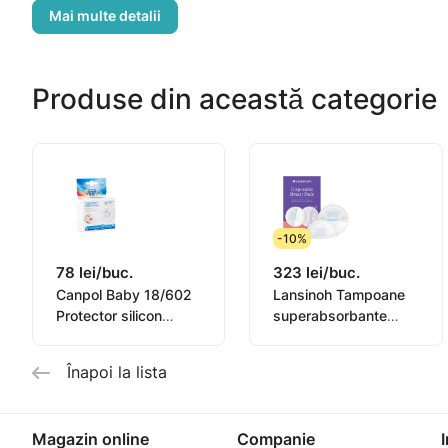
Cuprinde: 2 mameloane pentru protejarea sanilor in timp
Produse din această categorie
-10%
78 lei/buc.
323 lei/buc.
Canpol Baby 18/602
Lansinoh Tampoane
Protector silicon
superabsorbante
pentru sân
pentru sîn, 0+, 60buc
Înapoi la lista
Magazin online
Companie