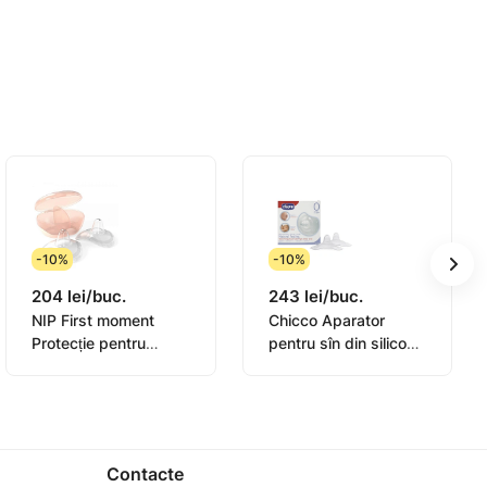
-10%
-10%
204 lei/buc.
243 lei/buc.
NIP First moment
Chicco Aparator
Protecție pentru
pentru sîn din silicon,
mamelon mărimea M
mar. L, 2 buc
(22550/90340)
Contacte