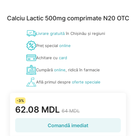
Calciu Lactic 500mg comprimate N20 OTC
Livrare gratuită
în Chișinău și regiuni
Preț special
online
Achitare cu
card
Cumpără
online
, ridică în farmacie
Află primul despre
oferte speciale
-3%
62.08 MDL
64 MDL
Comandă imediat