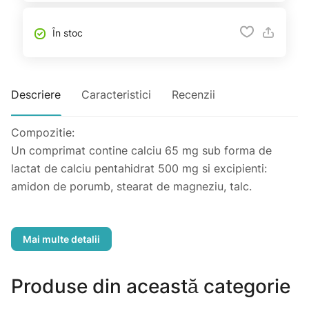
În stoc
Descriere
Caracteristici
Recenzii
Compozitie:
Un comprimat contine calciu 65 mg sub forma de
lactat de calciu pentahidrat 500 mg si excipienti:
amidon de porumb, stearat de magneziu, talc.
Grupa Farmacoterapeutica:
Suplimente minerale, preparate din calciu.
Indicatii terapeutice:
Produse din această categorie
Tratamentul deficitului de calciu.