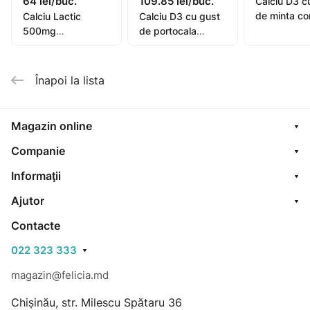
64 lei/buc.
109.85 lei/buc.
Calciu D3 c
de minta c
Calciu Lactic
Calciu D3 cu gust
mast. N30
500mg
de portocala
(Nycomed)
comprimate N20
comp. mast. N50
OTC
(Nycomed)
Înapoi la lista
Magazin online
Companie
Informaţii
Ajutor
Contacte
022 323 333
magazin@felicia.md
Chișinău, str. Milescu Spătaru 36