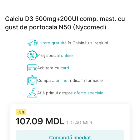
Calciu D3 500mg+200UI comp. mast. cu
gust de portocala N50 (Nycomed)
Livrare gratuită
în Chișinău și regiuni
Preț special
online
Achitare cu
card
Cumpără
online
, ridică în farmacie
Află primul despre
oferte speciale
-3%
107.09 MDL
110.40 MDL
Comandă imediat