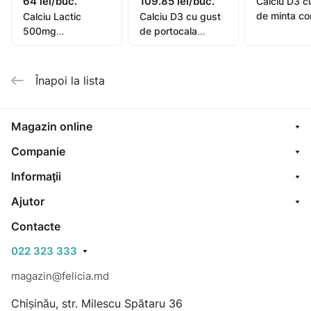
64 lei/buc.
109.85 lei/buc.
Calciu D3 c
de minta c
Calciu Lactic
Calciu D3 cu gust
mast. N30
500mg
de portocala
(Nycomed)
comprimate N20
comp. mast. N50
OTC
(Nycomed)
Înapoi la lista
Magazin online
Companie
Informaţii
Ajutor
Contacte
022 323 333
magazin@felicia.md
Chișinău, str. Milescu Spătaru 36