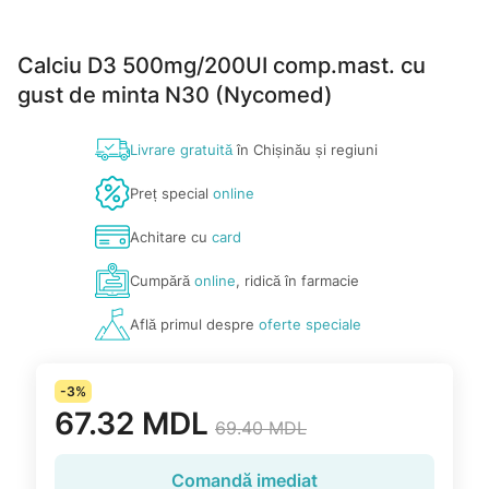
Calciu D3 500mg/200UI comp.mast. cu
gust de minta N30 (Nycomed)
Livrare gratuită
în Chișinău și regiuni
Preț special
online
Achitare cu
card
Cumpără
online
, ridică în farmacie
Află primul despre
oferte speciale
-3%
67.32 MDL
69.40 MDL
Comandă imediat