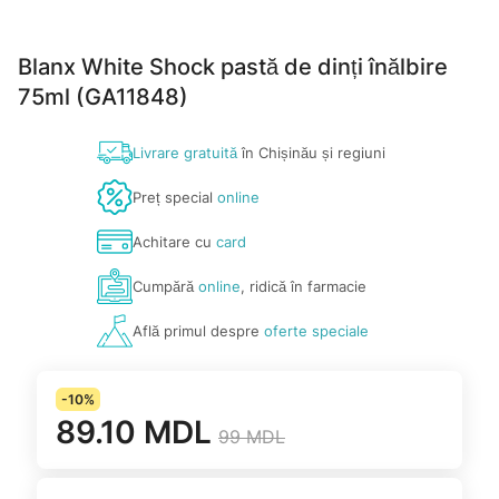
Blanx White Shock pastă de dinți înălbire
75ml (GA11848)
Livrare gratuită
în Chișinău și regiuni
Preț special
online
Achitare cu
card
Cumpără
online
, ridică în farmacie
Află primul despre
oferte speciale
-10%
89.10 MDL
99 MDL