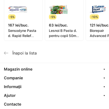
-5%
-5%
-10%
167 lei/buc.
63 lei/buc.
121 lei/buc
Sensodyne Pasta
Lesnoi B Pasta d.
Biorepair
d. Rapid Relief
pentru copii 50ml
Advanced P
75ml
(de la 2ani)
de dinti Int
Night 75ml
(GA148650
Înapoi la lista
Magazin online
Companie
Informaţii
Ajutor
Contacte