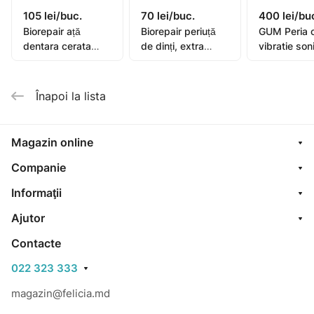
105 lei/buc.
70 lei/buc.
400 lei/bu
Biorepair ață
Biorepair periuță
GUM Peria 
dentara cerata
de dinți, extra
vibratie son
extensibila 25+5m
moale
Activital
Înapoi la lista
Magazin online
Companie
Informaţii
Ajutor
Contacte
022 323 333
magazin@felicia.md