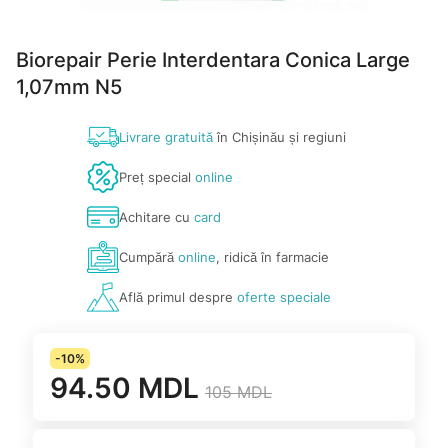
Biorepair Perie Interdentara Conica Large
1,07mm N5
Livrare gratuită
în Chișinău și regiuni
Preț special
online
Achitare cu
card
Cumpără
online
, ridică în farmacie
Află primul despre
oferte speciale
-10%
94.50 MDL
105 MDL