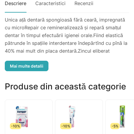
Descriere
Caracteristici
Recenzii
Unica ață dentară spongioasă fără ceară, impregnată
cu microRepair ce remineralizează și repară smalțul
dentar în timpul efectuării igienei orale.Fiind elastică
pătrunde în spațiile interdentare îndepărtînd cu pînă la
40% mai mult din placa dentară.Zincul eliberat
exercită o puternică acțiune antiseptică, prevenind
placa dentară și cariile.Utilizarea zilnică a pastelor de
dinti Biorepair și a aței dentare Biorepair ajută la
menținerea dinților și gingiilor sănătoase, reparând
Produse din această categorie
suprafața smalțului și a dentinei, protejează împotriva
acțiunii nefavorabile a mediului acid.
-10%
-10%
-5%