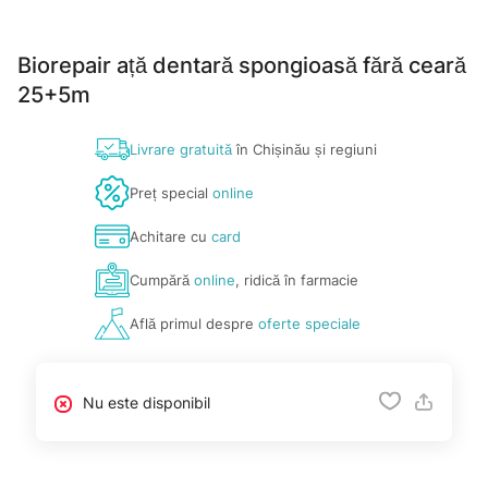
Biorepair ață dentară spongioasă fără ceară
25+5m
Livrare gratuită
în Chișinău și regiuni
Preț special
online
Achitare cu
card
Cumpără
online
, ridică în farmacie
Află primul despre
oferte speciale
Nu este disponibil