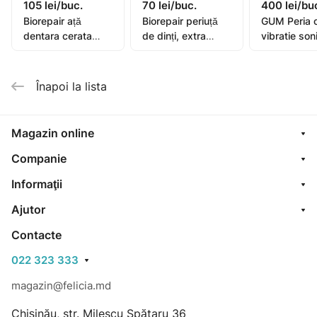
105 lei/buc.
70 lei/buc.
400 lei/bu
Biorepair ață
Biorepair periuță
GUM Peria 
dentara cerata
de dinți, extra
vibratie son
extensibila 25+5m
moale
Activital
Înapoi la lista
Magazin online
Companie
Informaţii
Ajutor
Contacte
022 323 333
magazin@felicia.md
Chișinău, str. Milescu Spătaru 36