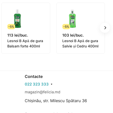
-5%
-5%
113 lei/buc.
103 lei/buc.
Lesnoi B Apă de gura
Lesnoi B Apă de gura
Balsam forte 400ml
Salvie și Cedru 400ml
Contacte
022 323 333
magazin@felicia.md
Chișinău, str. Milescu Spătaru 36