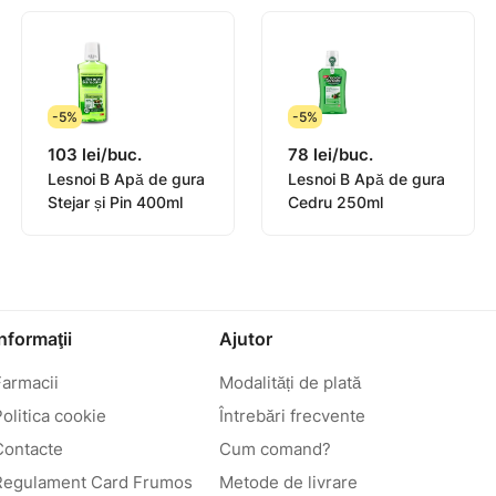
-5%
-5%
103 lei/buc.
78 lei/buc.
Lesnoi B Apă de gura
Lesnoi B Apă de gura
Stejar și Pin 400ml
Cedru 250ml
Informaţii
Ajutor
Farmacii
Modalități de plată
olitica cookie
Întrebări frecvente
Contacte
Cum comand?
Regulament Card Frumos
Metode de livrare