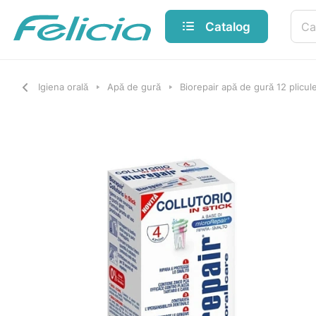
Catalog
Igiena orală
Apă de gură
Biorepair apă de gură 12 plicu