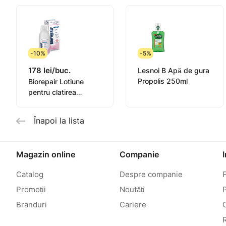
-10%
-5%
178 lei/buc.
Lesnoi B Apă de gura
Propolis 250ml
Biorepair Lotiune
pentru clatirea
cavitatii bucale
"Protectia gingiilor"
Înapoi la lista
500ml
Magazin online
Companie
Catalog
Despre companie
Promoții
Noutăți
P
Branduri
Cariere