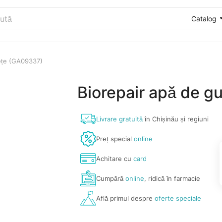
Catalog
lețe (GA09337)
Biorepair apă de g
Livrare gratuită
în Chișinău și regiuni
Preț special
online
Achitare cu
card
Cumpără
online
, ridică în farmacie
Află primul despre
oferte speciale