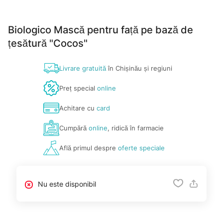
Biologico Mască pentru față pe bază de
țesătură "Cocos"
Livrare gratuită
în Chișinău și regiuni
Preț special
online
Achitare cu
card
Cumpără
online
, ridică în farmacie
Află primul despre
oferte speciale
Nu este disponibil