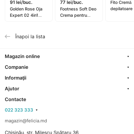
91 lei/buc.
77 lei/buc.
Fito Cremă
depilatoare
Golden Rose Oja
Footness Soft Deo
picioare, mâ
Expert 02 4in1
Crema pentru
bikini, subra
Compl. Care Multi-
picioare 75ml
pentru piel
Purpose 11ml
sensibilă or
Înapoi la lista
oil, 1
Magazin online
Companie
Informaţii
Ajutor
Contacte
022 323 333
magazin@felicia.md
Chișinău, str. Milescu Spătaru 36