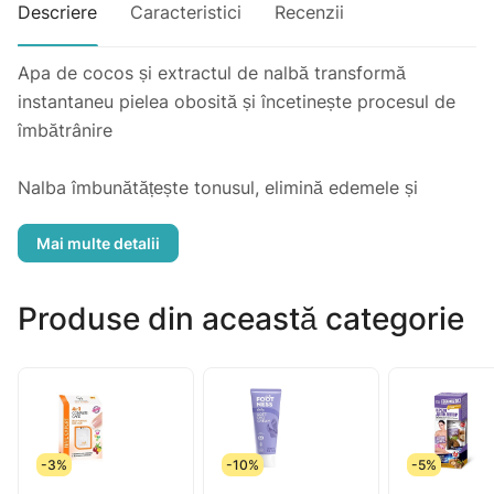
Descriere
Caracteristici
Recenzii
Apa de cocos și extractul de nalbă transformă
instantaneu pielea obosită și încetinește procesul de
îmbătrânire
Nalba îmbunătățește tonusul, elimină edemele și
hidratează perfect pielea
Pantenolul ameliorează roșeața, și îmbunătățește
aspectul
Produse din această categorie
-3%
-10%
-5%