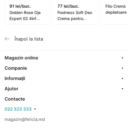
91 lei/buc.
77 lei/buc.
Fito Cremă
depilatoare
Golden Rose Oja
Footness Soft Deo
picioare, mâ
Expert 02 4in1
Crema pentru
bikini, subra
Compl. Care Multi-
picioare 75ml
pentru piel
Purpose 11ml
sensibilă or
Înapoi la lista
oil, 1
Magazin online
Companie
Informaţii
Ajutor
Contacte
022 323 333
magazin@felicia.md