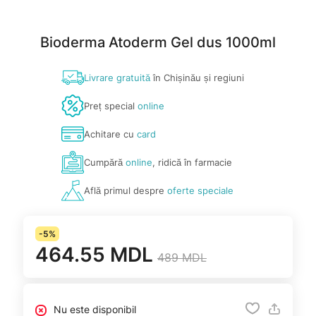
Bioderma Atoderm Gel dus 1000ml
Livrare gratuită
în Chișinău și regiuni
Preț special
online
Achitare cu
card
Cumpără
online
, ridică în farmacie
Află primul despre
oferte speciale
-5%
464.55 MDL
489 MDL
Nu este disponibil