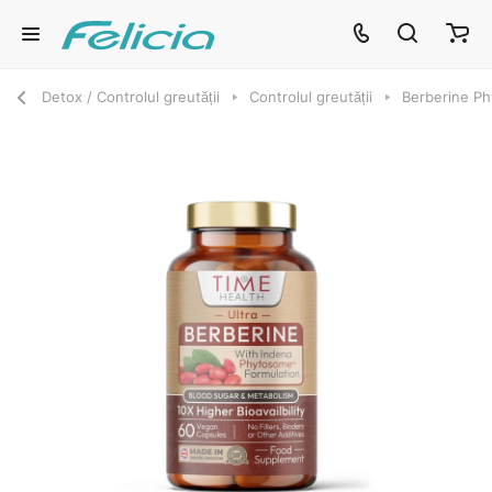
Detox / Controlul greutății
Controlul greutății
Berberine P