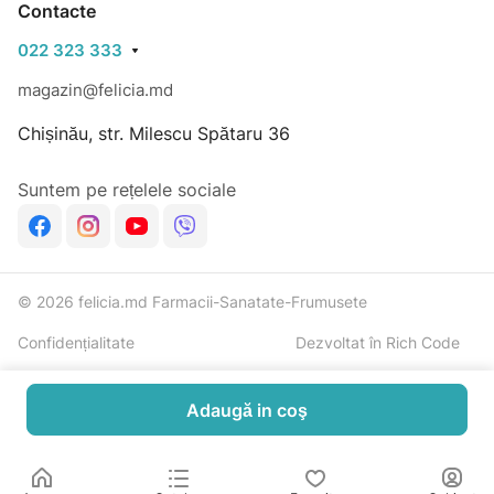
Contacte
să consultați medicul de familie înainte de a lua acest
022 323 333
supliment.
magazin@felicia.md
Chișinău, str. Milescu Spătaru 36
Suntem pe rețelele sociale
© 2026 felicia.md Farmacii-Sanatate-Frumusete
Confidențialitate
Dezvoltat în Rich Code
Adaugă in coş