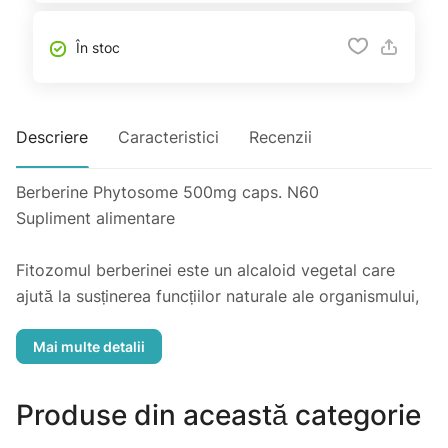
În stoc
Descriere
Caracteristici
Recenzii
Berberine Phytosome 500mg caps. N60
Supliment alimentare
Fitozomul berberinei este un alcaloid vegetal care
ajută la susținerea funcțiilor naturale ale organismului,
inclusiv metabolismul normal și nivelul zahărului din
sânge. Berberina are proprietăți dezinfectante,
antiinflamatoare și imunostimulatoare. De asemenea,
va avea un efect pozitiv asupra tulburărilor
Produse din această categorie
gastrointestinale, inhibând activitatea bacteriilor