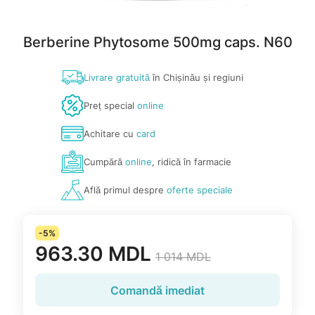
Berberine Phytosome 500mg caps. N60
Livrare gratuită
în Chișinău și regiuni
Preț special
online
Achitare cu
card
Cumpără
online
, ridică în farmacie
Află primul despre
oferte speciale
-5%
963.30 MDL
1 014 MDL
Comandă imediat