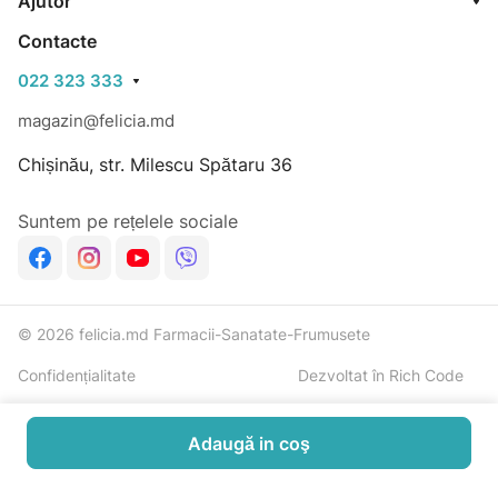
Ajutor
Vitamina E este cel mai eficient antioxidant. Ajută la
Contacte
întărirea sistemului imunitar și este esențial în
022 323 333
menținerea elasticității și vitalității pielii. Reduce
efectele nocive ale soarelui și oferă o protecție
magazin@felicia.md
suplimentară a pielii.
Chișinău, str. Milescu Spătaru 36
Bucati : 54
Suntem pe rețelele sociale
© 2026 felicia.md Farmacii-Sanatate-Frumusete
Confidențialitate
Dezvoltat în Rich Code
Adaugă in coş