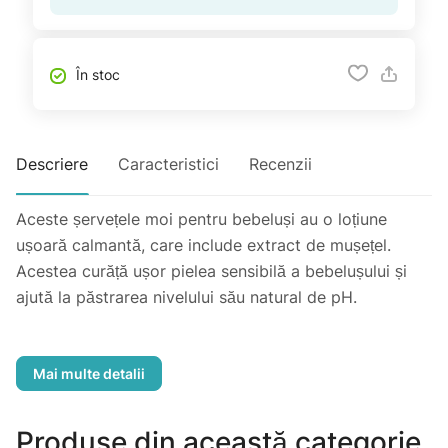
În stoc
Descriere
Caracteristici
Recenzii
Aceste șervețele moi pentru bebeluși au o loțiune
ușoară calmantă, care include extract de mușețel.
Acestea curăță ușor pielea sensibilă a bebelușului și
ajută la păstrarea nivelului său natural de pH.
Esențiale la schimbarea scutecelor, șervețelele umede
Bebble sunt perfecte și pentru o curățare rapidă după
hrănire, joc sau mers pe jos. Important: nu spălați
Produse din această categorie