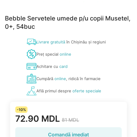
Bebble Servetele umede p/u copii Musetel,
0+, 54buc
Livrare gratuită
în Chișinău și regiuni
Preț special
online
Achitare cu
card
Cumpără
online
, ridică în farmacie
Află primul despre
oferte speciale
-10%
72.90 MDL
81 MDL
Comandă imediat