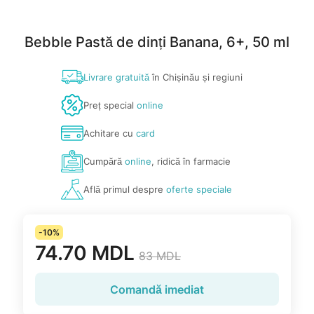
Bebble Pastă de dinți Banana, 6+, 50 ml
Livrare gratuită
în Chișinău și regiuni
Preț special
online
Achitare cu
card
Cumpără
online
, ridică în farmacie
Află primul despre
oferte speciale
-10%
74.70 MDL
83 MDL
Comandă imediat