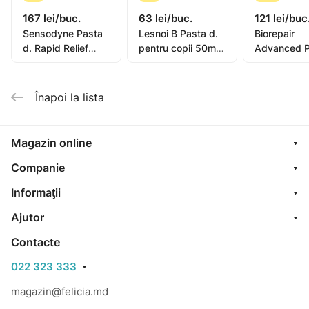
167 lei/buc.
63 lei/buc.
121 lei/buc
Sensodyne Pasta
Lesnoi B Pasta d.
Biorepair
d. Rapid Relief
pentru copii 50ml
Advanced P
75ml
(de la 2ani)
de dinti Int
Night 75ml
(GA148650
Înapoi la lista
Magazin online
Companie
Informaţii
Ajutor
Contacte
022 323 333
magazin@felicia.md