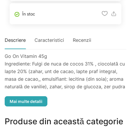
În stoc
Descriere
Caracteristici
Recenzii
Go On Vitamin 45g
Ingrediente: Fulgi de nuca de cocos 31% , ciocolată cu
lapte 20% (zahar, unt de cacao, lapte praf integral,
masa de cacao,, emulsifiant: lecitina (din soia); aroma
naturală de vanilie), zahar, sirop de glucoza, zer pudra
(lapte), agent de umezire: glicerol; agent de fermitate:
maltitol; imbogatit cu: L-carnitina 0,3%, magneziu,
vitamina C, niacina, vitamina E, acid pantotenic (B5),
vitamina B6, vitamina (B1), vitamina B12; sare de mare,
Produse din această categorie
arome, emulsifiant: lecitina (din soia)Alergeni: Lapte si