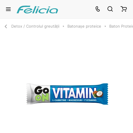
Detox / Controlul greutății
Batonașe proteice
Baton Prote