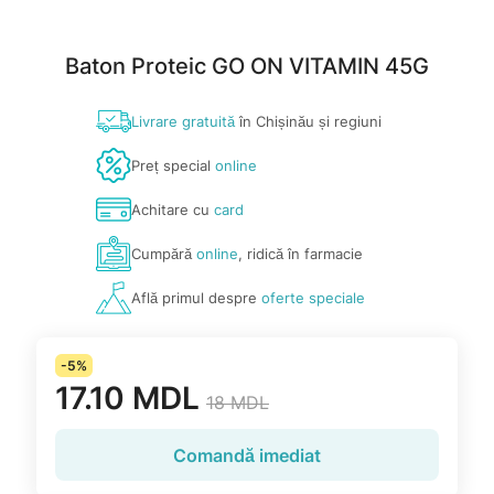
Baton Proteic GO ON VITAMIN 45G
Livrare gratuită
în Chișinău și regiuni
Preț special
online
Achitare cu
card
Cumpără
online
, ridică în farmacie
Află primul despre
oferte speciale
-5%
17.10 MDL
18 MDL
Comandă imediat