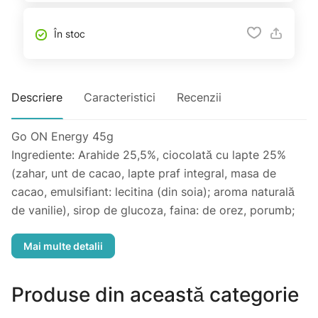
În stoc
Descriere
Caracteristici
Recenzii
Go ON Energy 45g
Ingrediente: Arahide 25,5%, ciocolată cu lapte 25%
(zahar, unt de cacao, lapte praf integral, masa de
cacao, emulsifiant: lecitina (din soia); aroma naturală
de vanilie), sirop de glucoza, faina: de orez, porumb;
agent de umezire: glicerol; maltodextrina, zahar din
trestie de zahar, ulei de floarea-soarelui, caramel 2,4%
(zahar caramelizat) lapte praf degresat, sare de mare,
aroma naturală, emulsifiant: lecitina (din soia);
Produse din această categorie
imbogatit cu: magneziu, vitamina C, niacina, vitamina