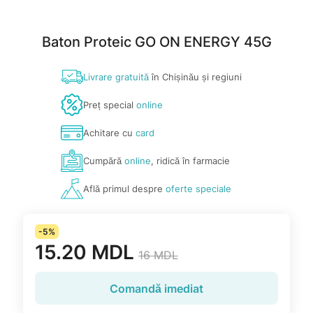
Baton Proteic GO ON ENERGY 45G
Livrare gratuită
în Chișinău și regiuni
Preț special
online
Achitare cu
card
Cumpără
online
, ridică în farmacie
Află primul despre
oferte speciale
-5%
15.20 MDL
16 MDL
Comandă imediat