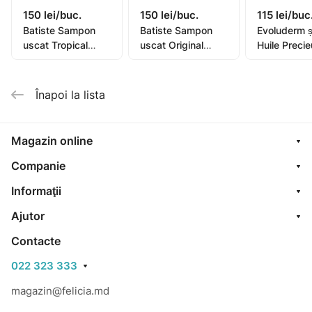
150 lei/buc.
150 lei/buc.
115 lei/buc
Batiste Sampon
Batiste Sampon
Evoluderm 
uscat Tropical
uscat Original
Huile Preci
200ml
200ml
400ml (173
Înapoi la lista
Magazin online
Companie
Informaţii
Ajutor
Contacte
022 323 333
magazin@felicia.md