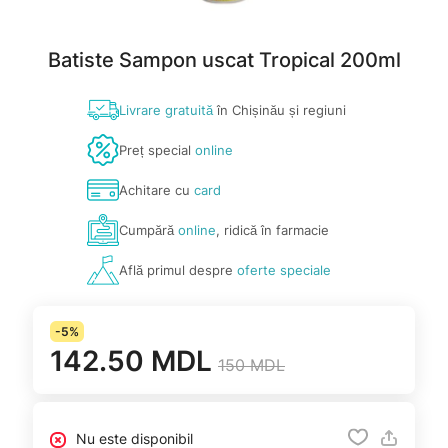
Batiste Sampon uscat Tropical 200ml
Livrare gratuită
în Chișinău și regiuni
Preț special
online
Achitare cu
card
Cumpără
online
, ridică în farmacie
Află primul despre
oferte speciale
-5%
142.50 MDL
150 MDL
Nu este disponibil