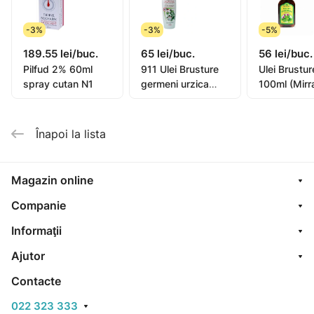
-3%
-3%
-5%
189.55 lei/buc.
65 lei/buc.
56 lei/buc.
Pilfud 2% 60ml
911 Ulei Brusture
Ulei Brustu
spray cutan N1
germeni urzica
100ml (Mirr
100ml
Înapoi la lista
Magazin online
Companie
Informaţii
Ajutor
Contacte
022 323 333