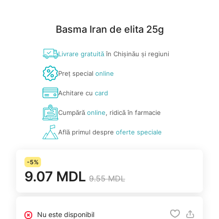
Basma Iran de elita 25g
Livrare gratuită
în Chișinău și regiuni
Preț special
online
Achitare cu
card
Cumpără
online
, ridică în farmacie
Află primul despre
oferte speciale
-5%
9.07 MDL
9.55 MDL
Nu este disponibil