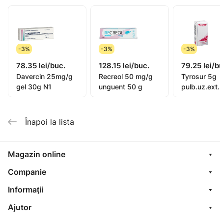
prevenirea infectiilor aparute dupa interventii
chirurgicale la nivelul pielii.
Doze si mod de administrare.
Utilizati intotdeauna Baneocin pulbere cutanata exact
-3%
-3%
-3%
asa cum v-a spus medicul dumneavoastra. Trebuie sa
78.35 lei/buc.
128.15 lei/buc.
79.25 lei/b
discutati cu medicul dumneavoastra sau cu
Davercin 25mg/g
Recreol 50 mg/g
Tyrosur 5g
farmacistul daca nu sunteti sigur.
gel 30g N1
unguent 50 g
pulb.uz.ext.
Adulti si copii cu varsta peste 2 ani
imprastiati pudra in cantitate suficienta pe zona
afectata de 2 pana la 4 ori pe zi
Înapoi la lista
Zona afectata poate fi acoperita cu un pansament
Evitati patrunderea pudrei in ochi
Magazin online
Companie
Informaţii
Ajutor