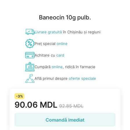
Baneocin 10g pulb.
Livrare gratuită
în Chișinău și regiuni
Preț special
online
Achitare cu
card
Cumpără
online
, ridică în farmacie
Află primul despre
oferte speciale
-3%
90.06 MDL
92.85 MDL
Comandă imediat