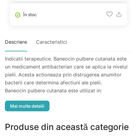
În stoc
Descriere
Caracteristici
Indicatii terapeutice. Baneocin pulbere cutanata este
un medicament antibacterian care se aplica la nivelul
pielii. Acesta actioneaza prin distrugerea anumitor
bacterii care determina afectiuni ale pielii.
Baneocin pulbere cutanata este utilizat in:
tratamentul anumitor infectii si ulceratii de la nivelul
pielii
tratamentul eczemelor si arsurilor suprainfectate
tratamentul dermatitelor infectate la copii cu varsta
Produse din această categorie
peste 2 ani