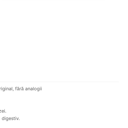
ginal, fără analogii
zei.
 digestiv.