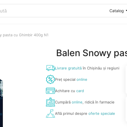
Catalog
y pasta cu Ghimbir 400g N1
Balen Snowy pas
Livrare gratuită
în Chișinău și regiuni
Preț special
online
Achitare cu
card
Cumpără
online
, ridică în farmacie
Află primul despre
oferte speciale