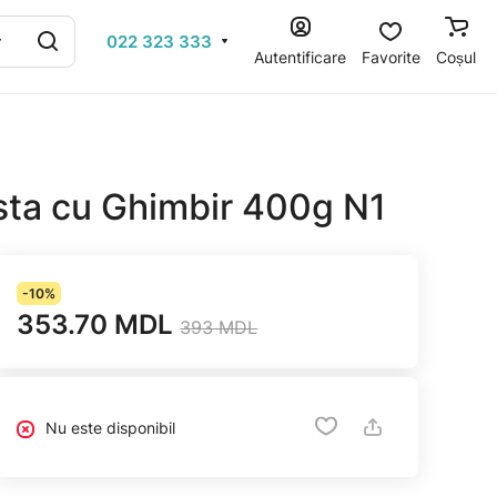
022 323 333
Autentificare
Favorite
Coșul
ta cu Ghimbir 400g N1
-10%
353.70 MDL
393 MDL
Nu este disponibil