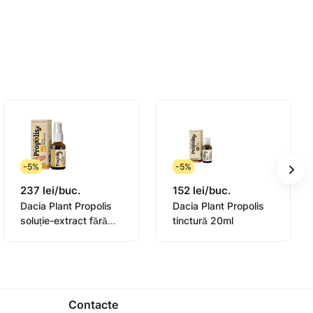
ocesele de restaurare
-5%
-5%
237 lei/buc.
152 lei/buc.
Dacia Plant Propolis
Dacia Plant Propolis
soluție-extract fără
tinctură 20ml
alcool 20ml
Contacte