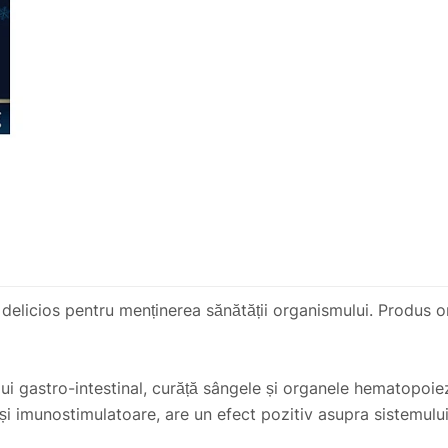
elicios pentru menținerea sănătății organismului. Produs ori
ului gastro-intestinal, curăță sângele și organele hematopoie
 și imunostimulatoare, are un efect pozitiv asupra sistemului
inele, este un antibiotic natural, un antiseptic natural.