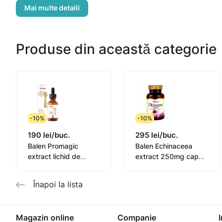
* turmeric este un antiseptic natural. Folosit împotriva v
* polenul-are un efect general de restaurare asupra co
* lăptișor de matcă-crește atât de mult imunitatea încâ
Produse din această categorie
Precum și semințele de chimen negru,kubeba,galangal
-10%
-10%
190 lei/buc.
295 lei/buc.
Balen Promagic
Balen Echinaceea
extract lichid de
extract 250mg caps.
Propolis 10% 30ml
N60
Înapoi la lista
Magazin online
Companie