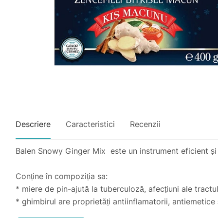
Descriere
Caracteristici
Recenzii
Balen Snowy Ginger Mix este un instrument eficient și d
Conține în compoziția sa:
* miere de pin-ajută la tuberculoză, afecțiuni ale tract
* ghimbirul are proprietăți antiinflamatorii, antiemetice
* propolis -vindecă, anesteziază, elimină toxinele și tox