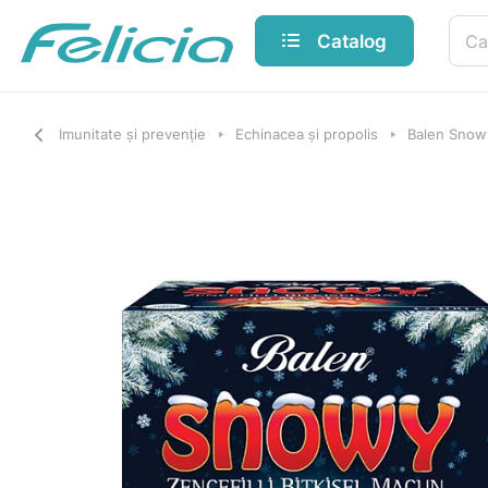
Catalog
Imunitate și prevenție
Echinacea și propolis
Balen Snow