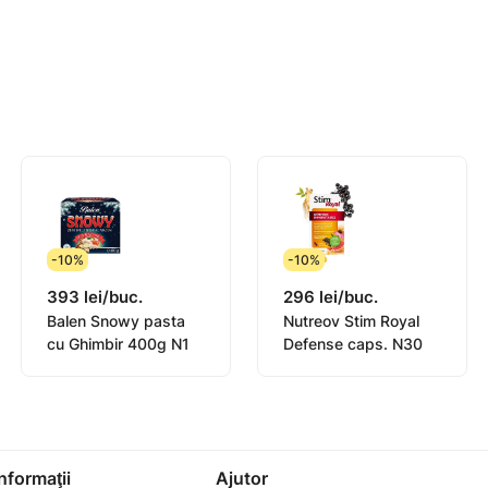
iermi și paraziți, efect anti-inflamator.
rpului, îmbunătățește funcțiile de protecție, promovează pr
t poate face față bolii pe cont propriu.
-10%
-10%
393 lei/buc.
296 lei/buc.
Balen Snowy pasta
Nutreov Stim Royal
cu Ghimbir 400g N1
Defense caps. N30
Informaţii
Ajutor