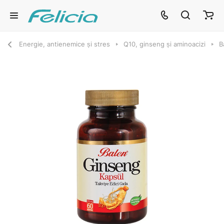
Energie, antienemice și stres
Q10, ginseng și aminoacizi
B