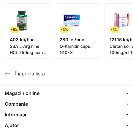
Stres
Tulburări de spirit și de somn Lipsa tonusului corpului
Scăderea imunității
Diminuarea sau absența libidoului Combateți
-5%
-3%
-5%
îmbătrânirea
403 lei/buc.
280 lei/buc.
121.15 lei/
Scadere glicemiei
SBA L-Arginine
Q-Karnitin caps.
Cartan sol. 
Boli cardiovasculare
HCL 750mg comp.
N10x3
100mg/ml 1
Boli de piele
N90
N10
Înapoi la lista
Magazin online
Companie
Informaţii
Ajutor