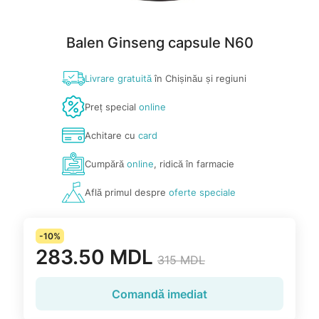
Balen Ginseng capsule N60
Livrare gratuită
în Chișinău și regiuni
Preț special
online
Achitare cu
card
Cumpără
online
, ridică în farmacie
Află primul despre
oferte speciale
-10%
283.50 MDL
315 MDL
Comandă imediat