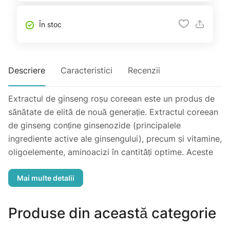
În stoc
Descriere
Caracteristici
Recenzii
Extractul de ginseng roșu coreean este un produs de
sănătate de elită de nouă generație. Extractul coreean
de ginseng conține ginsenozide (principalele
ingrediente active ale ginsengului), precum și vitamine,
oligoelemente, aminoacizi în cantități optime. Aceste
ingrediente active au o actiune excelentă, tonică și cu
un efect de întinerire, normalizează munca aproape la
toate organele și sistemele, ajută să se simtă viguros
și activ pe parcursul zilei.
Produse din această categorie
Indicații de utilizare: