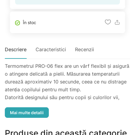
În stoc
Descriere
Caracteristici
Recenzii
Termometrul PRO-06 flex are un vârf flexibil și asigură
o atingere delicată a pielii. Măsurarea temperaturii
durează aproximativ 10 secunde, ceea ce nu distrage
atenția copilului pentru mult timp.
Datorită designului său pentru copii și culorilor vii,
orice copil va aprecia acest termometru. Câinele sau
broasca colorate vor deveni cei mai buni prieteni ai
copilului și vor transforma orice măsurătoare într-un
joc.
Produse din această categorie