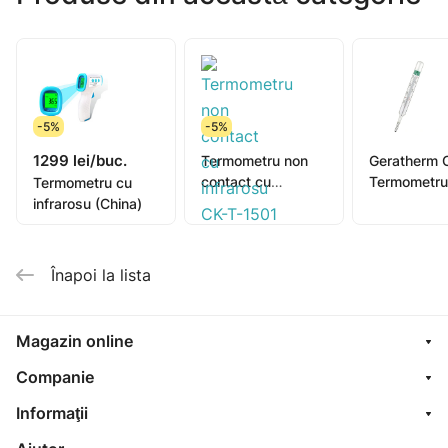
-5%
-5%
1299 lei/buc.
Termometru non
Geratherm C
contact cu
Termometru
Termometru cu
infrarosu CK-T-
medical far
infrarosu (China)
1501
mercur
Înapoi la lista
Magazin online
Companie
Informaţii