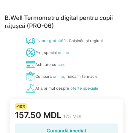
B.Well Termometru digital pentru copii
rățușcă (PRO-06)
Livrare gratuită
în Chișinău și regiuni
Preț special
online
Achitare cu
card
Cumpără
online
, ridică în farmacie
Află primul despre
oferte speciale
-10%
157.50 MDL
175 MDL
Comandă imediat