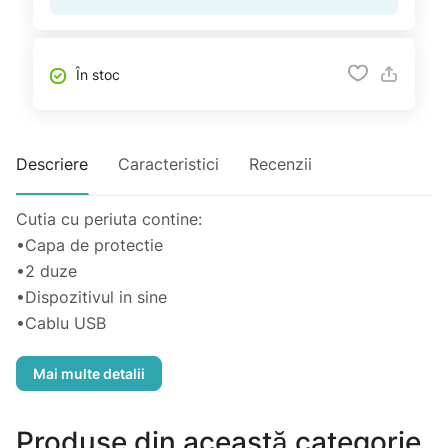
În stoc
Descriere
Caracteristici
Recenzii
Cutia cu periuta contine:
•Capa de protectie
•2 duze
•Dispozitivul in sine
•Cablu USB
•Saculet de pastrare rezistent la apa
•Instructiune
4 module de vibratii:
Produse din această categorie