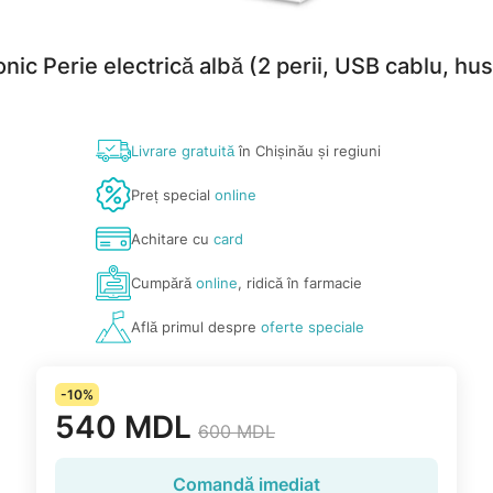
nic Perie electrică albă (2 perii, USB cablu, h
Livrare gratuită
în Chișinău și regiuni
Preț special
online
Achitare cu
card
Cumpără
online
, ridică în farmacie
Află primul despre
oferte speciale
-10%
540 MDL
600 MDL
Comandă imediat