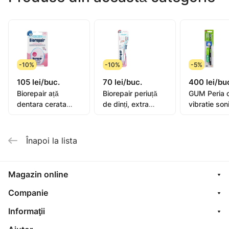
•Curatare- curatare zilnica
•Masaj – masajul gingiilor
•Alb – curatare profunda si albire
•Sensibil - Pentru dinti sensibili
Fiecare modul are 3 intensitati: minim –mediu -maxim
-10%
-10%
-5%
•120 zile fara incarcare
105 lei/buc.
70 lei/buc.
400 lei/bu
•Frecventa vibratiilor 39 600 vpm
Biorepair ață
Biorepair periuță
GUM Peria 
•Timer inteligent de 30 secunde si de 2 minute
dentara cerata
de dinți, extra
vibratie son
•2 duze incluse
extensibila 25+5m
moale
Activital
•USB
Înapoi la lista
Magazin online
Companie
Informaţii