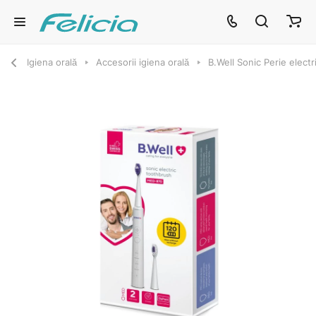
Igiena orală
Accesorii igiena orală
B.Well Sonic Perie elect